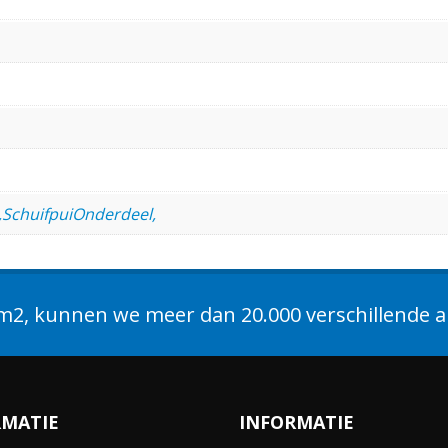
g,SchuifpuiOnderdeel,
2, kunnen we meer dan 20.000 verschillende ar
RMATIE
INFORMATIE