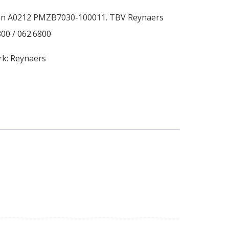
ken A0212 PMZB7030-100011. TBV Reynaers
800 / 062.6800
rk:
Reynaers