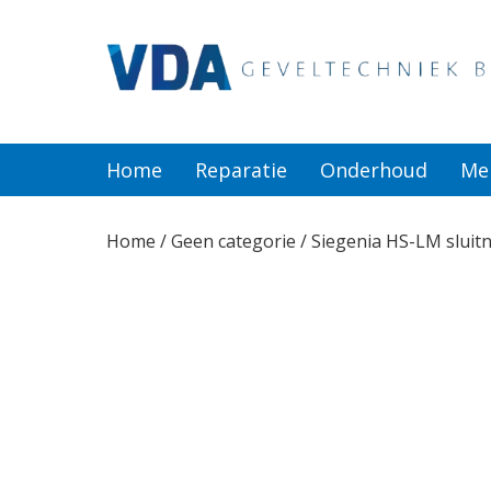
Home
Reparatie
Home
Reparatie
Onderhoud
Me
Onderhoud
Home
/
Geen categorie
/ Siegenia HS-LM slui
Merken
Producten
Offerte
Actueel