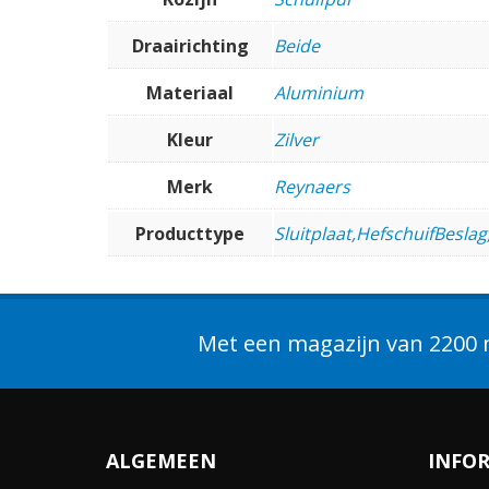
Draairichting
Beide
Materiaal
Aluminium
Kleur
Zilver
Merk
Reynaers
Producttype
Sluitplaat,HefschuifBesla
Met een magazijn van 2200 m
ALGEMEEN
INFO