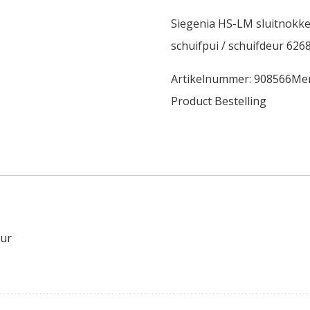
Siegenia HS-LM sluitnok
schuifpui / schuifdeur 626
Artikelnummer:
908566
Me
Product Bestelling
eur