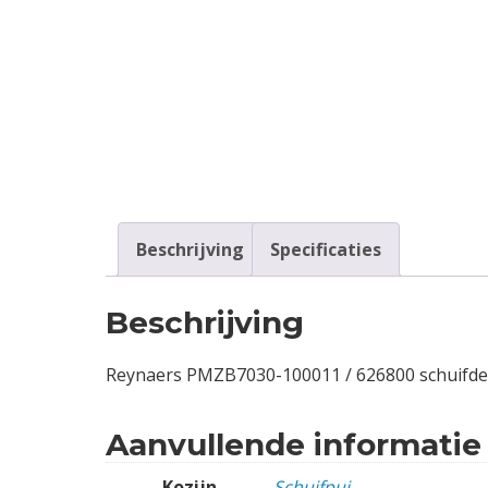
Contact
Login
Vacatures
Beschrijving
Specificaties
Beschrijving
Reynaers PMZB7030-100011 / 626800 schuifd
Aanvullende informatie
Kozijn
Schuifpui