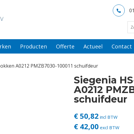
0
rken
Producten
Offerte
Actueel
Contact
tnokken A0212 PMZB7030-100011 schuifdeur
Siegenia HS
A0212 PMZB
schuifdeur
€ 50,82
incl BTW
€ 42,00
excl BTW