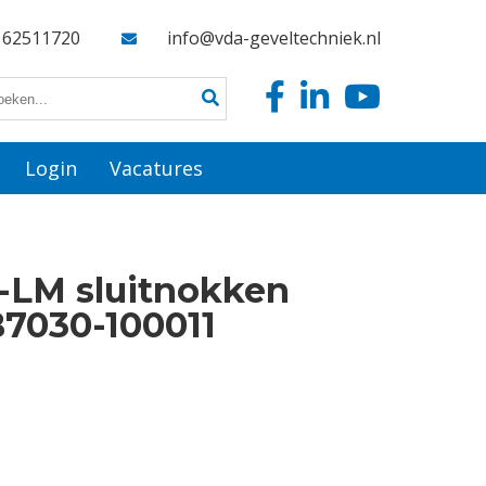
162511720
info@vda-geveltechniek.nl
Login
Vacatures
-LM sluitnokken
7030-100011