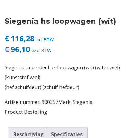
Contact
Siegenia hs loopwagen (wit)
Login
€ 116,28
incl BTW
€ 96,10
Vacatures
excl BTW
Siegenia onderdeel hs loopwagen (wit) (witte wiel)
(kunststof wiel).
(hef schuifdeur) (schuif hefdeur)
Artikelnummer:
900357
Merk:
Siegenia
Product Bestelling
Beschrijving
Specificaties