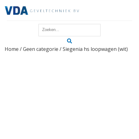
Home
Home
/
Geen categorie
/ Siegenia hs loopwagen (wit)
Reparatie
Onderhoud
Merken
Producten
Offerte
Actueel