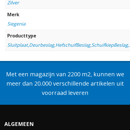
Zilver
Merk
Siegenia
Producttype
Sluitplaat,Deurbeslag,HefschuifBeslag,SchuifkiepBeslag
Met een magazijn van 2200 m2, kunnen we
meer dan 20.000 verschillende artikelen uit
voorraad leveren
ALGEMEEN