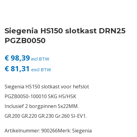
Contact
Siegenia HS150 slotkast DRN25
Login
PGZB0050
Vacatures
€ 98,39
incl BTW
€ 81,31
excl BTW
Siegenia HS150 slotkast voor hefslot
PGZB0050-100010 SKG HS/HSK
Inclusief 2 borgpinnen 5x22MM.
GR.200 GR.220 GR.230 Gr.260 SI-EV1.
Artikelnummer:
900266
Merk:
Siegenia