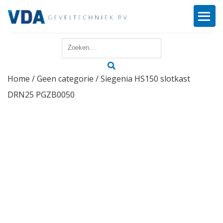
Home
Home
/
Geen categorie
/ Siegenia HS150 slotkast
Reparatie
DRN25 PGZB0050
Onderhoud
Merken
Producten
Offerte
Actueel