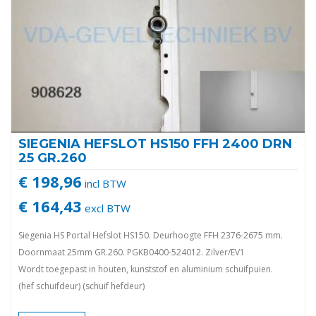
SIEGENIA HEFSLOT HS150 FFH 2400 DRN
25 GR.260
€ 198,96
incl BTW
€ 164,43
excl BTW
Siegenia HS Portal Hefslot HS150. Deurhoogte FFH 2376-2675 mm.
Doornmaat 25mm GR.260. PGKB0400-524012. Zilver/EV1
Wordt toegepast in houten, kunststof en aluminium schuifpuien.
(hef schuifdeur) (schuif hefdeur)