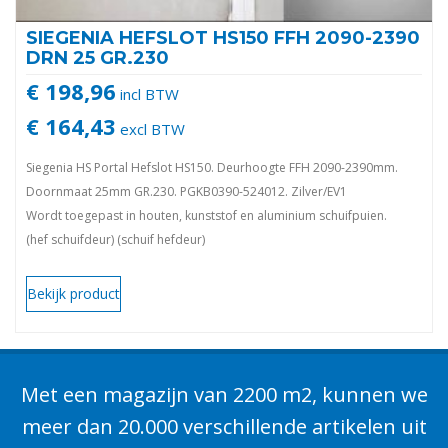
SIEGENIA HEFSLOT HS150 FFH 2090-2390
DRN 25 GR.230
€ 198,96
incl BTW
€ 164,43
excl BTW
Siegenia HS Portal Hefslot HS150. Deurhoogte FFH 2090-2390mm.
Doornmaat 25mm GR.230. PGKB0390-524012. Zilver/EV1
Wordt toegepast in houten, kunststof en aluminium schuifpuien.
(hef schuifdeur) (schuif hefdeur)
Bekijk product
Met een magazijn van 2200 m2, kunnen we
meer dan 20.000 verschillende artikelen uit