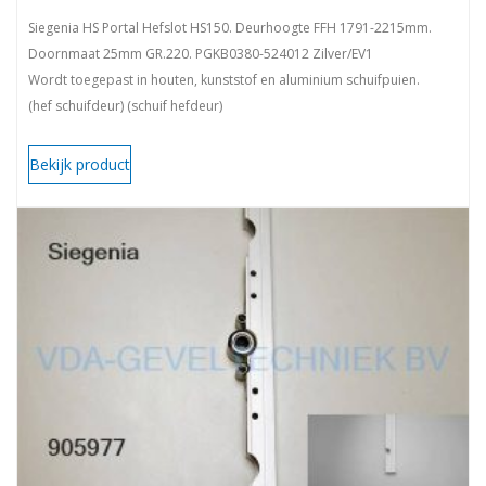
Siegenia HS Portal Hefslot HS150. Deurhoogte FFH 1791-2215mm.
Doornmaat 25mm GR.220. PGKB0380-524012 Zilver/EV1
Wordt toegepast in houten, kunststof en aluminium schuifpuien.
(hef schuifdeur) (schuif hefdeur)
Bekijk product