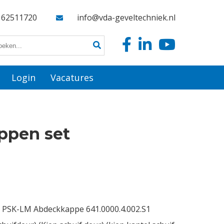
162511720
info@vda-geveltechniek.nl
Login
Vacatures
ppen set
t PSK-LM Abdeckkappe 641.0000.4.002.S1