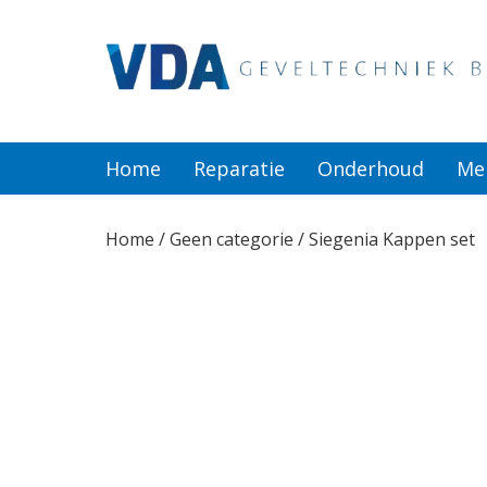
Home
Reparatie
Home
Reparatie
Onderhoud
Me
Onderhoud
Home
/
Geen categorie
/ Siegenia Kappen set
Merken
Producten
Offerte
Actueel