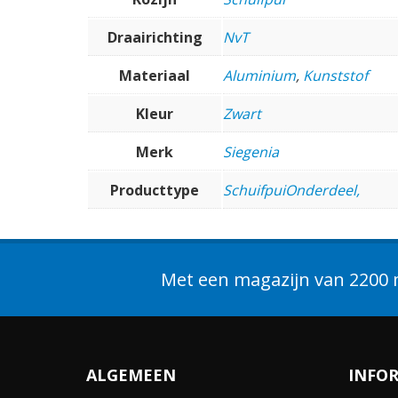
Draairichting
NvT
Materiaal
Aluminium
,
Kunststof
Kleur
Zwart
Merk
Siegenia
Producttype
SchuifpuiOnderdeel,
Met een magazijn van 2200 m
ALGEMEEN
INFO