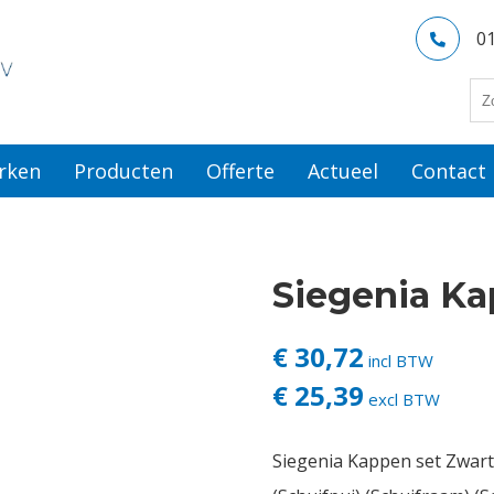
0
rken
Producten
Offerte
Actueel
Contact
Siegenia Ka
€ 30,72
incl BTW
€ 25,39
excl BTW
Siegenia Kappen set Zwar