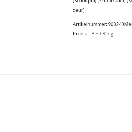
(Schuifpui) (Schuifraam) (S
deur)
Artikelnummer:
900240
Me
Product Bestelling