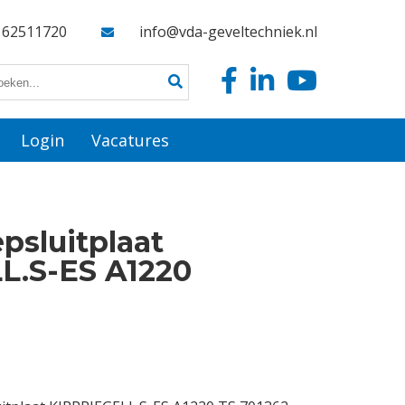
162511720
info@vda-geveltechniek.nl
Login
Vacatures
psluitplaat
L.S-ES A1220