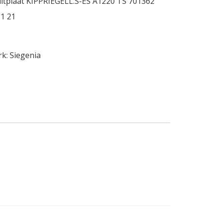
uitplaat KIPPRIEGELL.S-ES A1220 TS 701362
1 21
rk:
Siegenia