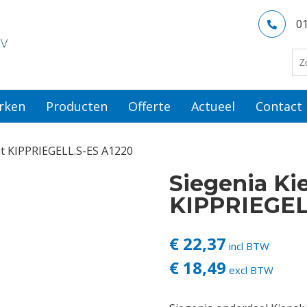
0
rken
Producten
Offerte
Actueel
Contact
aat KIPPRIEGELL.S-ES A1220
Siegenia Kie
KIPPRIEGEL
€ 22,37
incl BTW
€ 18,49
excl BTW