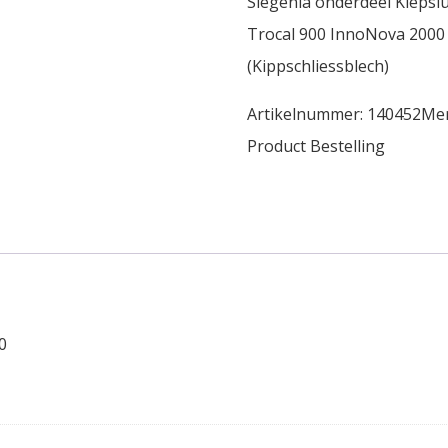
Siegenia onderdeel Kiepsl
Trocal 900 InnoNova 2000 
(Kippschliessblech)
Artikelnummer:
140452
Me
Product Bestelling
0