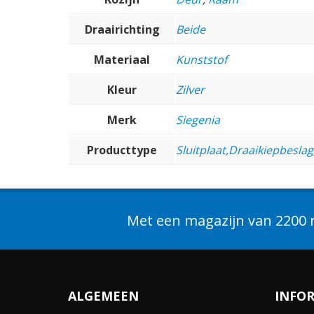
Draairichting
Beide
Materiaal
Kunststof
Kleur
Zilver
Merk
Siegenia
Producttype
Sluitplaat,Draaikiepbeslag
Met een magazijn van 2200 m
ALGEMEEN
INFO