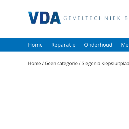
Home
Reparatie
Home
Reparatie
Onderhoud
Me
Onderhoud
Home
/
Geen categorie
/ Siegenia Kiepsluitpl
Merken
Producten
Offerte
Actueel