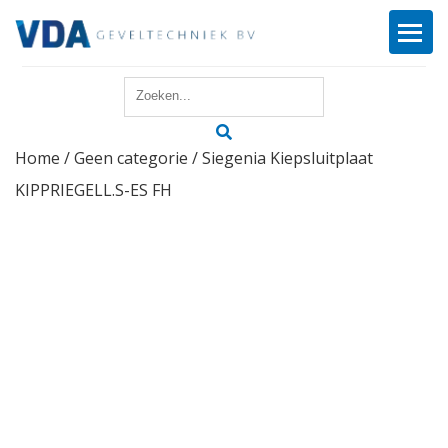
Home
Home
/
Geen categorie
/ Siegenia Kiepsluitplaat
Reparatie
KIPPRIEGELL.S-ES FH
Onderhoud
Merken
Producten
Offerte
Actueel