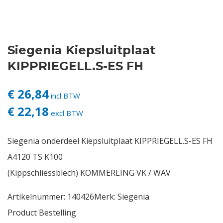
Contact
Siegenia Kiepsluitplaat
Login
KIPPRIEGELL.S-ES FH
Vacatures
€ 26,84
incl BTW
€ 22,18
excl BTW
Siegenia onderdeel Kiepsluitplaat KIPPRIEGELL.S-ES FH
A4120 TS K100
(Kippschliessblech) KOMMERLING VK / WAV
Artikelnummer:
140426
Merk:
Siegenia
Product Bestelling