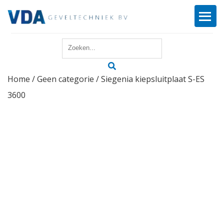
Home
Home
/
Geen categorie
/ Siegenia kiepsluitplaat S-ES
Reparatie
3600
Onderhoud
Merken
Producten
Offerte
Actueel