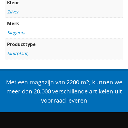
Kleur
Zilver
Merk
Siegenia
Producttype
Sluitplaat,
Met een magazijn van 2200 m2, kunnen we
meer dan 20.000 verschillende artikelen uit
voorraad leveren