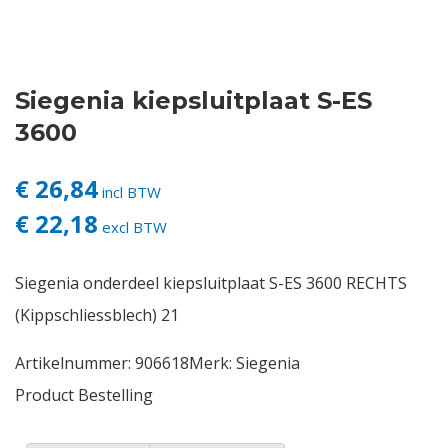
Contact
Siegenia kiepsluitplaat S-ES
Login
3600
Vacatures
€ 26,84
incl BTW
€ 22,18
excl BTW
Siegenia onderdeel kiepsluitplaat S-ES 3600 RECHTS
(Kippschliessblech) 21
Artikelnummer:
906618
Merk:
Siegenia
Product Bestelling