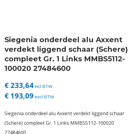
Contact
Login
Siegenia onderdeel alu Axxent
Vacatures
verdekt liggend schaar (Schere)
compleet Gr. 1 Links MMBS5112-
100020 27484600
€ 233,64
incl BTW
€ 193,09
excl BTW
Siegenia onderdeel alu Axxent verdekt liggend schaar
(Schere) compleet Gr. 1 Links MMBS5112-100020
27484600