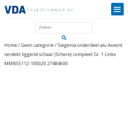
Home
Home
/
Geen categorie
/ Siegenia onderdeel alu Axxent
Reparatie
verdekt liggend schaar (Schere) compleet Gr. 1 Links
Onderhoud
MMBS5112-100020 27484600
Merken
Producten
Offerte
Actueel