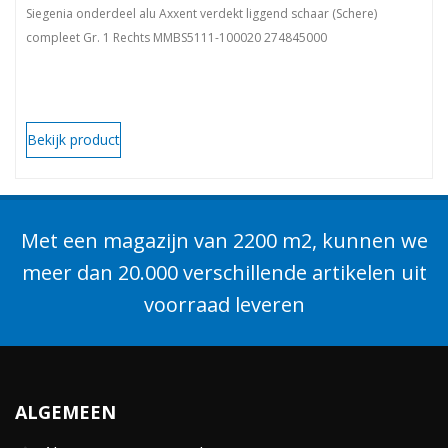
Siegenia onderdeel alu Axxent verdekt liggend schaar (Schere)
compleet Gr. 1 Rechts MMBS5111-100020 274845000
Bekijk product
Met een magazijn van 2200 m2, kunnen we
meer dan 20.000 verschillende artikelen uit
voorraad leveren
ALGEMEEN