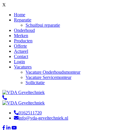
X
Home
Reparatie
Schuifpui reparatie
Onderhoud
Merken
Producten
Offerte
Actueel
Contact
Login
Vacatures
Vacature Onderhoudsmonteur
Vacature Servicemonteur
Sollicitatie
0162511720
info@vda-geveltechniek.nl