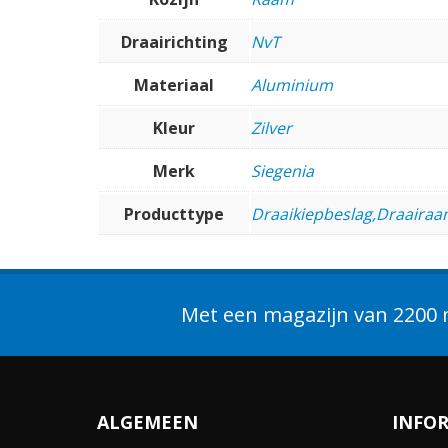
Draairichting
NvT
Materiaal
Aluminium
Kleur
Zilver
Merk
Siegenia
Producttype
Draaikiepbeslag,Draairaa
Met een magazijn van 2200 m
ALGEMEEN
INFO