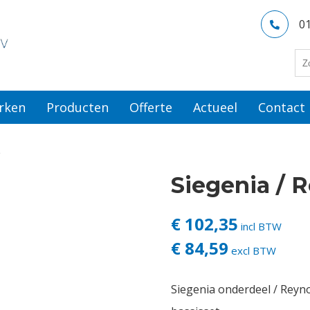
0
rken
Producten
Offerte
Actueel
Contact
e
Siegenia / 
€ 102,35
incl BTW
€ 84,59
excl BTW
Siegenia onderdeel / Reyn