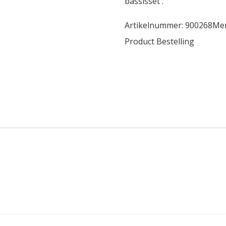
bassisset .
Artikelnummer:
900268
Me
Product Bestelling