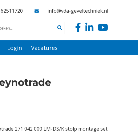
162511720
info@vda-geveltechniek.nl
Login
Vacatures
Reynotrade
otrade 271 042 000 LM-DS/K stolp montage set