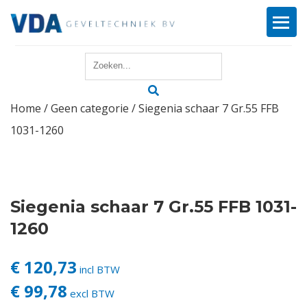
Home
Home
/
Geen categorie
/ Siegenia schaar 7 Gr.55 FFB
Reparatie
1031-1260
Onderhoud
Merken
Siegenia schaar 7 Gr.55 FFB 1031-
Producten
1260
Offerte
€ 120,73
incl BTW
€ 99,78
excl BTW
Actueel