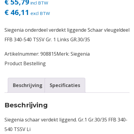
€ 55,79
incl BTW
€ 46,11
Contact
excl BTW
Login
Siegenia onderdeel verdekt liggende Schaar vleugeldeel
FFB 340-540 TSSV Gr. 1 Links GR.30/35
Vacatures
Artikelnummer:
908815
Merk:
Siegenia
Product Bestelling
Beschrijving
Specificaties
Beschrijving
Siegenia schaar verdekt liggend. Gr.1 Gr.30/35 FFB 340-
540 TSSV Li