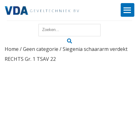
Home
Home
/
Geen categorie
/ Siegenia schaararm verdekt
Reparatie
RECHTS Gr. 1 TSAV 22
Onderhoud
Merken
Producten
Offerte
Actueel