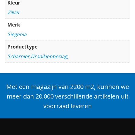
Kleur
Zilver
Merk
Siegenia
Producttype
Scharnier,Draaikiepbeslag,
Met een magazijn van 2200 m2, kunnen we
meer dan 20.000 verschillende artikelen uit
voorraad leveren