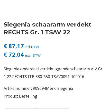
Contact
Siegenia schaararm verdekt
Login
RECHTS Gr. 1 TSAV 22
Vacatures
€ 87,17
incl BTW
€ 72,04
excl BTW
Siegenia onderdeel verdektliggende schaararm V-V Gr.
1 22 RECHTS FFB 380-650 TSAV0091-100016
Artikelnummer:
909694
Merk:
Siegenia
Product Bestelling