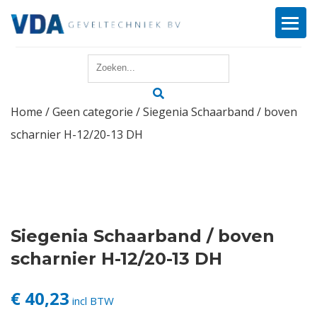
Home
Home
/
Geen categorie
/ Siegenia Schaarband / boven
Reparatie
scharnier H-12/20-13 DH
Onderhoud
Merken
Producten
Siegenia Schaarband / boven
scharnier H-12/20-13 DH
Offerte
€ 40,23
incl BTW
Actueel