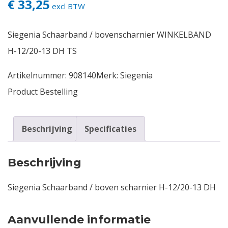
€ 33,25
excl BTW
Contact
Siegenia Schaarband / bovenscharnier WINKELBAND
Login
H-12/20-13 DH TS
Artikelnummer:
908140
Merk:
Siegenia
Vacatures
Product Bestelling
Beschrijving
Specificaties
Beschrijving
Siegenia Schaarband / boven scharnier H-12/20-13 DH
Aanvullende informatie