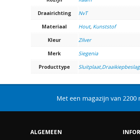
Draairichting
NvT
Materiaal
Hout
,
Kunststof
Kleur
Zilver
Merk
Siegenia
Producttype
Sluitplaat,Draaikiepbeslag
Met een magazijn van 2200 m
ALGEMEEN
INFO