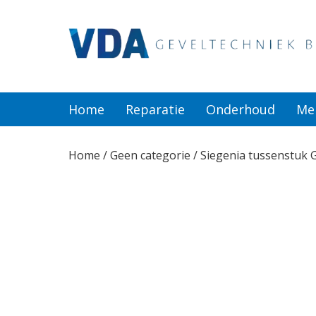
Home
Reparatie
Home
Reparatie
Onderhoud
Me
Onderhoud
Home
/
Geen categorie
/ Siegenia tussenstuk
Merken
Producten
Offerte
Actueel