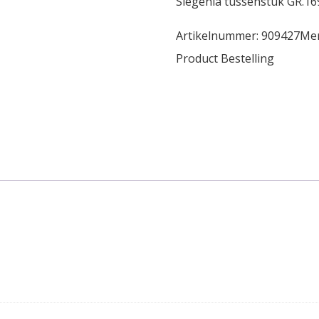
Siegenia tussenstuk GR.1
Artikelnummer:
909427
Me
Product Bestelling