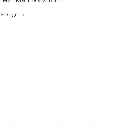
69 MV FFB1461-1690 2x rolnok
rk:
Siegenia