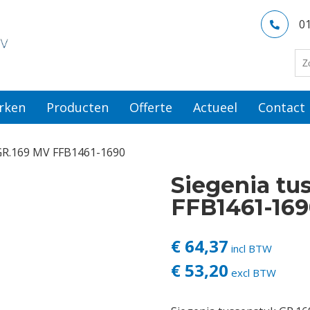
0
rken
Producten
Offerte
Actueel
Contact
 GR.169 MV FFB1461-1690
Siegenia tu
FFB1461-16
€ 64,37
incl BTW
€ 53,20
excl BTW