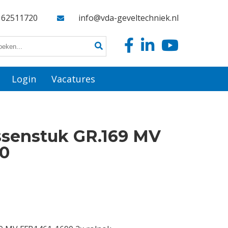
162511720
info@vda-geveltechniek.nl
Login
Vacatures
ssenstuk GR.169 MV
90