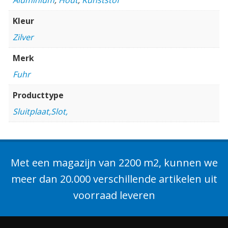
Kleur
Zilver
Merk
Fuhr
Producttype
Sluitplaat,Slot,
Met een magazijn van 2200 m2, kunnen we
meer dan 20.000 verschillende artikelen uit
voorraad leveren