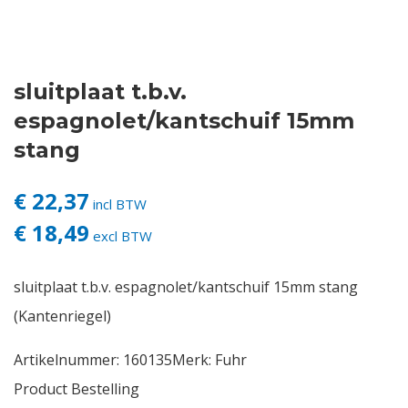
Contact
sluitplaat t.b.v.
Login
espagnolet/kantschuif 15mm
Vacatures
stang
€ 22,37
incl BTW
€ 18,49
excl BTW
sluitplaat t.b.v. espagnolet/kantschuif 15mm stang
(Kantenriegel)
Artikelnummer:
160135
Merk:
Fuhr
Product Bestelling