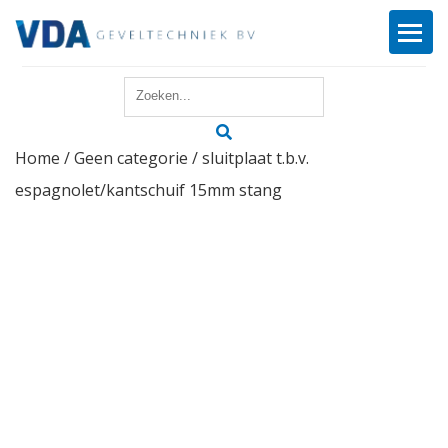
Home
Home
/
Geen categorie
/ sluitplaat t.b.v.
Reparatie
espagnolet/kantschuif 15mm stang
Onderhoud
Merken
Producten
Offerte
Actueel