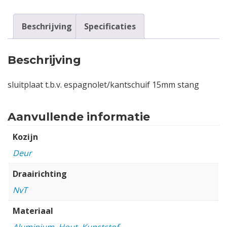
Beschrijving
Specificaties
Beschrijving
sluitplaat t.b.v. espagnolet/kantschuif 15mm stang
Aanvullende informatie
Kozijn
Deur
Draairichting
NvT
Materiaal
Aluminium
,
Hout
,
Kunststof