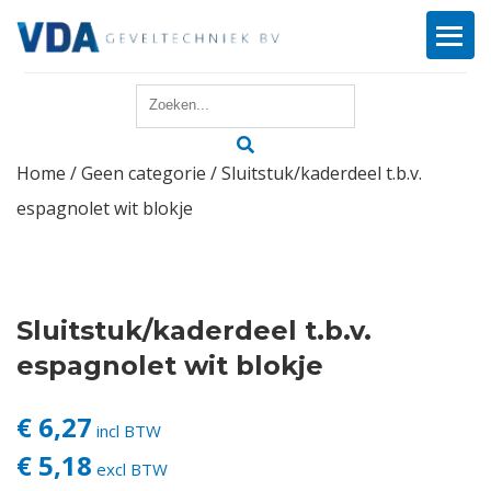
Home
Home
/
Geen categorie
/ Sluitstuk/kaderdeel t.b.v.
Reparatie
espagnolet wit blokje
Onderhoud
Merken
Sluitstuk/kaderdeel t.b.v.
Producten
espagnolet wit blokje
Offerte
€ 6,27
incl BTW
€ 5,18
excl BTW
Actueel