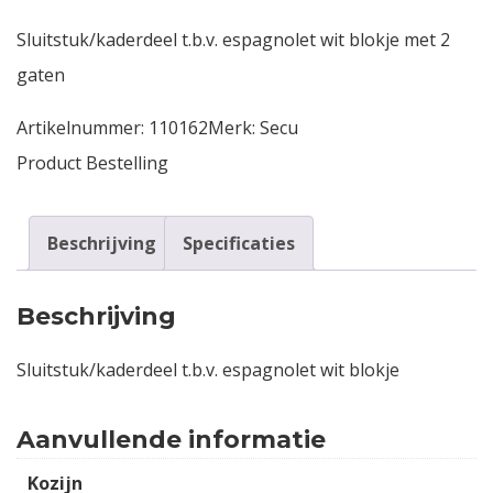
Sluitstuk/kaderdeel t.b.v. espagnolet wit blokje met 2
Contact
gaten
Login
Artikelnummer:
110162
Merk:
Secu
Product Bestelling
Vacatures
Beschrijving
Specificaties
Beschrijving
Sluitstuk/kaderdeel t.b.v. espagnolet wit blokje
Aanvullende informatie
Kozijn