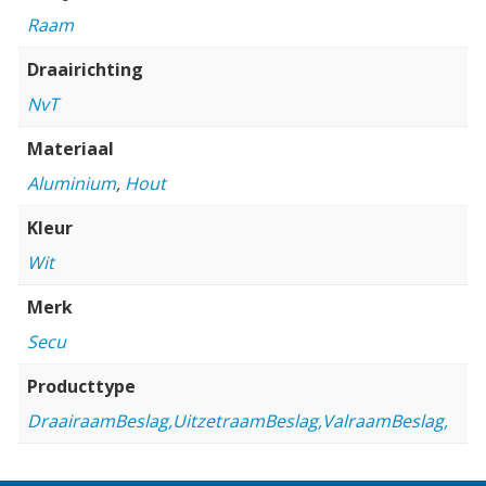
Raam
Draairichting
NvT
Materiaal
Aluminium
,
Hout
Kleur
Wit
Merk
Secu
Producttype
DraairaamBeslag,UitzetraamBeslag,ValraamBeslag,