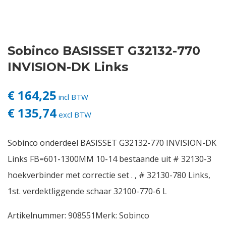
Contact
Sobinco BASISSET G32132-770
Login
INVISION-DK Links
Vacatures
€ 164,25
incl BTW
€ 135,74
excl BTW
Sobinco onderdeel BASISSET G32132-770 INVISION-DK
Links FB=601-1300MM 10-14 bestaande uit # 32130-3
hoekverbinder met correctie set . , # 32130-780 Links,
1st. verdektliggende schaar 32100-770-6 L
Artikelnummer:
908551
Merk:
Sobinco