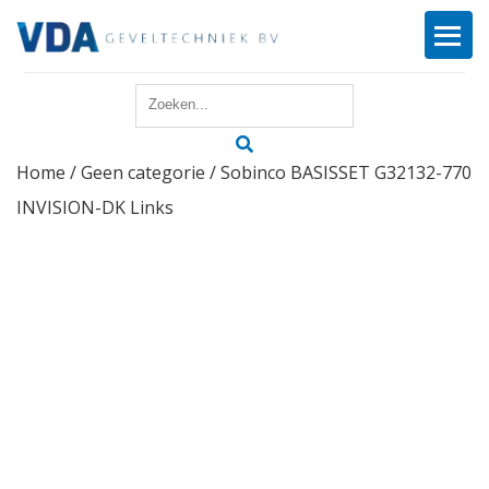
Home
Home
/
Geen categorie
/ Sobinco BASISSET G32132-770
Reparatie
INVISION-DK Links
Onderhoud
Merken
Producten
Offerte
Actueel