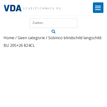
Home
Home
/
Geen categorie
/ Sobinco blindschild langschild
Reparatie
BU 205×26 824CL
Onderhoud
Merken
Producten
Offerte
Actueel