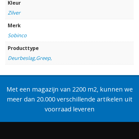
Kleur
Zilver
Merk
Sobinco
Producttype
Deurbeslag,Greep,
Met een magazijn van 2200 m2, kunnen we
meer dan 20.000 verschillende artikelen uit
voorraad leveren