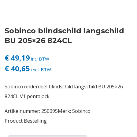
Contact
Sobinco blindschild langschild
Login
BU 205×26 824CL
Vacatures
€ 49,19
incl BTW
€ 40,65
excl BTW
Sobinco onderdeel blindschild langschild BU 205×26
824CL V1 pentalock
Artikelnummer:
250095
Merk:
Sobinco
Product Bestelling