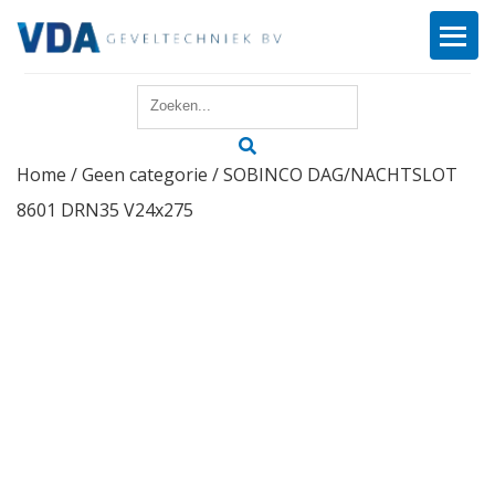
Home
Home
/
Geen categorie
/ SOBINCO DAG/NACHTSLOT
Reparatie
8601 DRN35 V24x275
Onderhoud
Merken
Producten
Offerte
Actueel