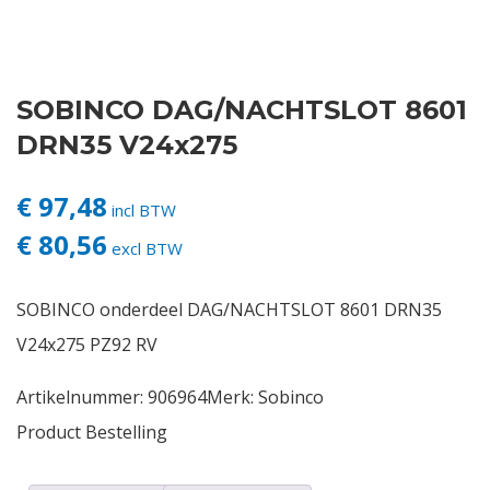
Contact
SOBINCO DAG/NACHTSLOT 8601
Login
DRN35 V24x275
Vacatures
€ 97,48
incl BTW
€ 80,56
excl BTW
SOBINCO onderdeel DAG/NACHTSLOT 8601 DRN35
V24x275 PZ92 RV
Artikelnummer:
906964
Merk:
Sobinco
Product Bestelling