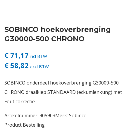
Contact
SOBINCO hoekoverbrenging
Login
G30000-500 CHRONO
Vacatures
€ 71,17
incl BTW
€ 58,82
excl BTW
SOBINCO onderdeel hoekoverbrenging G30000-500
CHRONO draaikiep STANDAARD (eckumlenkung) met
Fout correctie.
Artikelnummer:
905903
Merk:
Sobinco
Product Bestelling