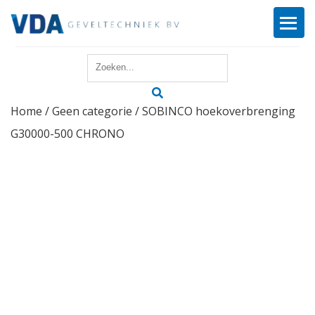
Home
Home
/
Geen categorie
/ SOBINCO hoekoverbrenging
Reparatie
G30000-500 CHRONO
Onderhoud
Merken
Producten
Offerte
Actueel