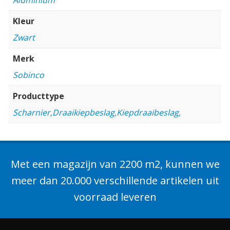
Kleur
Zwart
Merk
Sobinco
Producttype
Scharnier,Draaikiepbeslag,Kiepdraaibeslag,
Met een magazijn van 2200 m2, kunnen we
meer dan 20.000 verschillende artikelen uit
voorraad leveren