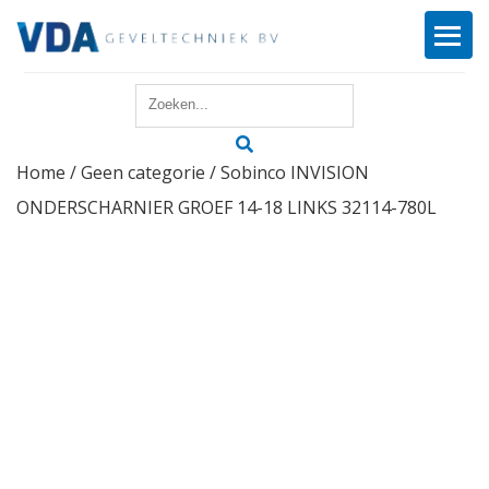
Home
Home
/
Geen categorie
/ Sobinco INVISION
Reparatie
ONDERSCHARNIER GROEF 14-18 LINKS 32114-780L
Onderhoud
Merken
Producten
Offerte
Actueel