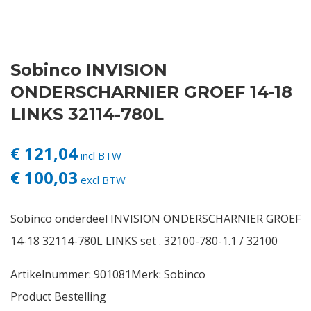
Contact
Sobinco INVISION
Login
ONDERSCHARNIER GROEF 14-18
Vacatures
LINKS 32114-780L
€ 121,04
incl BTW
€ 100,03
excl BTW
Sobinco onderdeel INVISION ONDERSCHARNIER GROEF
14-18 32114-780L LINKS set . 32100-780-1.1 / 32100
Artikelnummer:
901081
Merk:
Sobinco
Product Bestelling