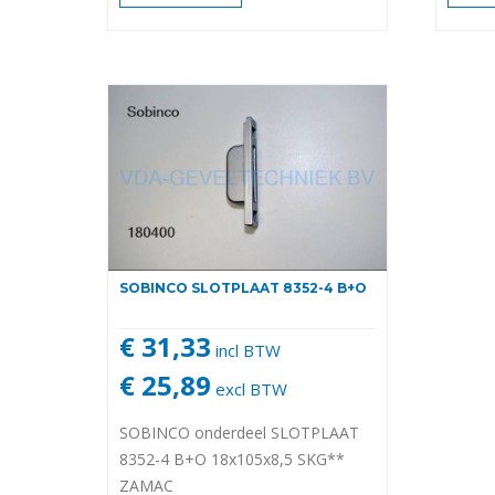
SOBINCO SLOTPLAAT 8352-4 B+O
€ 31,33
incl BTW
€ 25,89
excl BTW
SOBINCO onderdeel SLOTPLAAT
8352-4 B+O 18x105x8,5 SKG**
ZAMAC