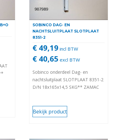
 B+O
SOBINCO DAG- EN
NACHTSLUITPLAAT SLOTPLAAT
8351-2
€ 49,19
incl BTW
€ 40,65
excl BTW
AAT
Sobinco onderdeel Dag- en
**
nachtsluitplaat SLOTPLAAT 8351-2
D/N 18x165x14,5 SKG** ZAMAC
Bekijk product