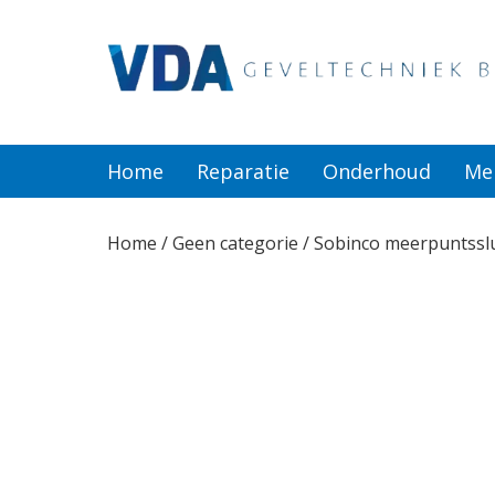
Home
Reparatie
Home
Reparatie
Onderhoud
Me
Onderhoud
Home
/
Geen categorie
/ Sobinco meerpuntssl
Merken
Producten
Offerte
Actueel