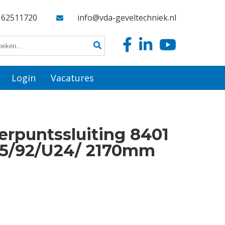
162511720
info@vda-geveltechniek.nl
Login
Vacatures
rpuntssluiting 8401
35/92/U24/ 2170mm