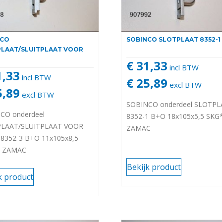
NCO
SOBINCO SLOTPLAAT 8352-1
LAAT/SLUITPLAAT VOOR
€ 31,33
incl BTW
1,33
incl BTW
€ 25,89
excl BTW
5,89
excl BTW
SOBINCO onderdeel SLOTPL
CO onderdeel
8352-1 B+O 18x105x5,5 SKG
LAAT/SLUITPLAAT VOOR
ZAMAC
 8352-3 B+O 11x105x8,5
* ZAMAC
Bekijk product
k product