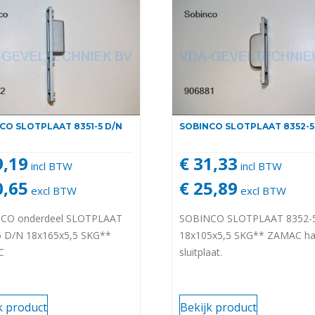
CO SLOTPLAAT 8351-5 D/N
SOBINCO SLOTPLAAT 8352-5
9,19
€ 31,33
incl BTW
incl BTW
0,65
€ 25,89
excl BTW
excl BTW
CO onderdeel SLOTPLAAT
SOBINCO SLOTPLAAT 8352-
5 D/N 18x165x5,5 SKG**
18x105x5,5 SKG** ZAMAC h
C
sluitplaat.
k product
Bekijk product