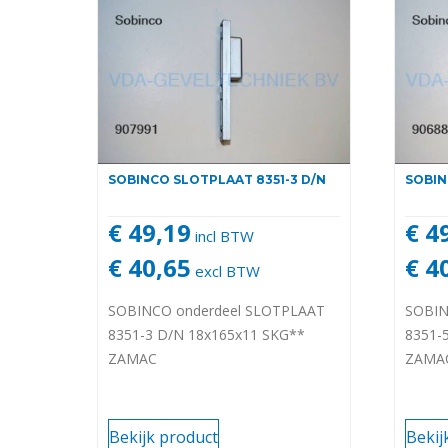
SOBINCO SLOTPLAAT 8351-3 D/N
SOBIN
€ 49,19
€ 4
incl BTW
€ 40,65
€ 4
excl BTW
SOBINCO onderdeel SLOTPLAAT
SOBIN
8351-3 D/N 18x165x11 SKG**
8351-
ZAMAC
ZAMA
Bekijk product
Bekij