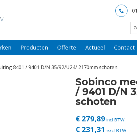
0
rken
Producten
Offerte
Actueel
Contact
uiting 8401 / 9401 D/N 35/92/U24/ 2170mm schoten
Sobinco mee
/ 9401 D/N 
schoten
€ 279,89
incl BTW
€ 231,31
excl BTW