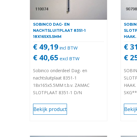
SOBINCO DAG- EN
SOBI
NACHTSLUITPLAAT 8351-1
SLOTP
18X165X5.5MM
HAAK.
€ 49,19
€ 3
incl BTW
€ 40,65
€ 2
excl BTW
Sobinco onderdeel Dag- en
SOBIN
nachtsluitplaat 8351-1
SLOTP
18x165x5.5MM t.b.v. ZAMAC
HAAK.
SLOTPLAAT 8351-1 D/N
SKG*
18x165x5,5 SKG2
Bekijk product
Bekij