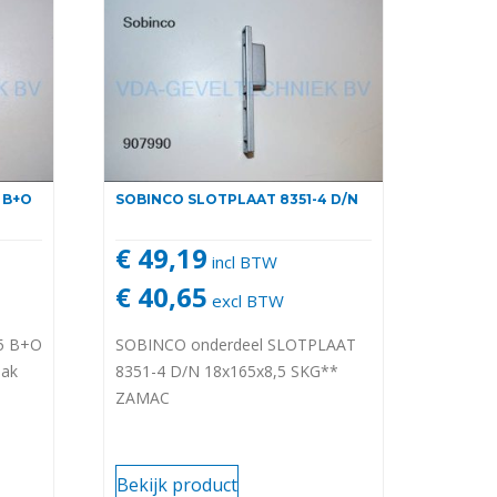
 B+O
SOBINCO SLOTPLAAT 8351-4 D/N
€ 49,19
incl BTW
€ 40,65
excl BTW
5 B+O
SOBINCO onderdeel SLOTPLAAT
aak
8351-4 D/N 18x165x8,5 SKG**
ZAMAC
Bekijk product