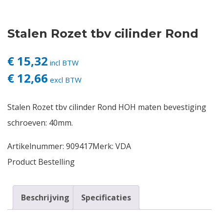
Contact
Stalen Rozet tbv cilinder Rond
Login
€ 15,32
incl BTW
€ 12,66
Vacatures
excl BTW
Stalen Rozet tbv cilinder Rond HOH maten bevestiging
schroeven: 40mm.
Artikelnummer:
909417
Merk:
VDA
Product Bestelling
Beschrijving
Specificaties