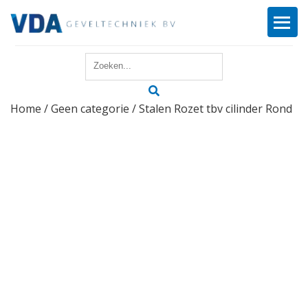
Home
Home
/
Geen categorie
/ Stalen Rozet tbv cilinder Rond
Reparatie
Onderhoud
Merken
Producten
Offerte
Actueel