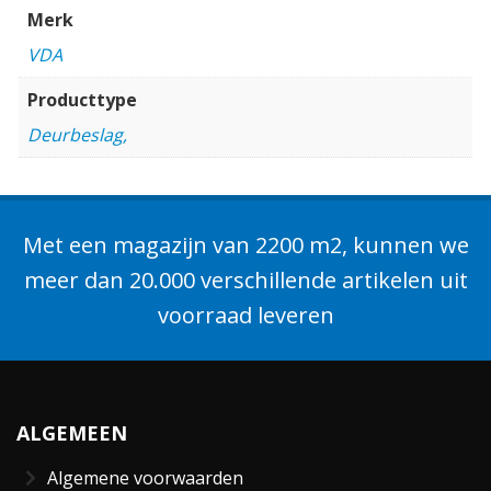
Merk
VDA
Producttype
Deurbeslag,
Met een magazijn van 2200 m2, kunnen we
meer dan 20.000 verschillende artikelen uit
voorraad leveren
ALGEMEEN
Algemene voorwaarden