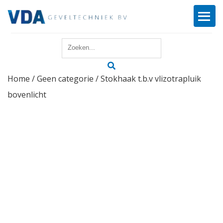
Home
Home
/
Geen categorie
/ Stokhaak t.b.v vlizotrapluik
Reparatie
bovenlicht
Onderhoud
Merken
Producten
Offerte
Actueel