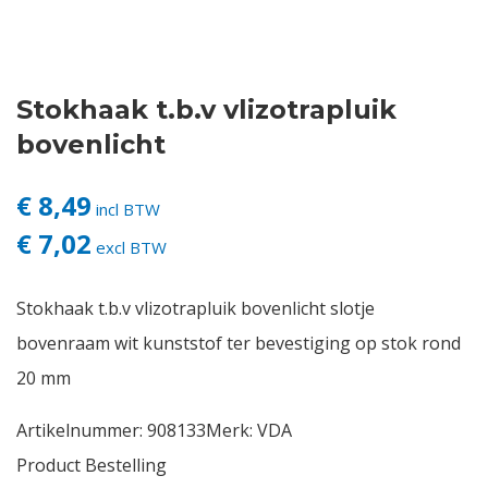
Contact
Stokhaak t.b.v vlizotrapluik
Login
bovenlicht
Vacatures
€ 8,49
incl BTW
€ 7,02
excl BTW
Stokhaak t.b.v vlizotrapluik bovenlicht slotje
bovenraam wit kunststof ter bevestiging op stok rond
20 mm
Artikelnummer:
908133
Merk:
VDA
Product Bestelling