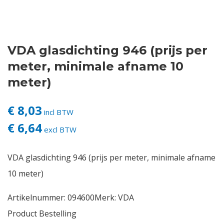
Contact
VDA glasdichting 946 (prijs per
Login
meter, minimale afname 10
Vacatures
meter)
€ 8,03
incl BTW
€ 6,64
excl BTW
VDA glasdichting 946 (prijs per meter, minimale afname
10 meter)
Artikelnummer:
094600
Merk:
VDA
Product Bestelling