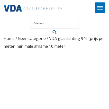
Home
Home
/
Geen categorie
/ VDA glasdichting 946 (prijs per
Reparatie
meter, minimale afname 10 meter)
Onderhoud
Merken
Producten
Offerte
Actueel