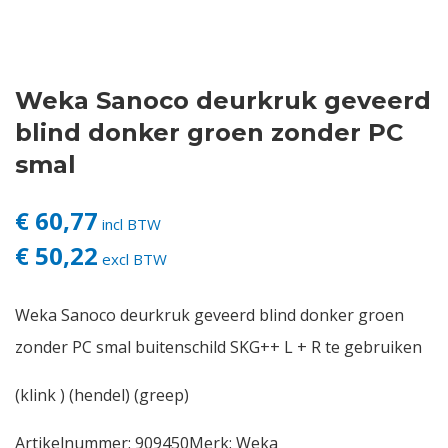
Contact
Weka Sanoco deurkruk geveerd
Login
blind donker groen zonder PC
Vacatures
smal
€ 60,77
incl BTW
€ 50,22
excl BTW
Weka Sanoco deurkruk geveerd blind donker groen
zonder PC smal buitenschild SKG++ L + R te gebruiken
(klink ) (hendel) (greep)
Artikelnummer:
909450
Merk:
Weka