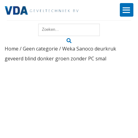
Home
Home
/
Geen categorie
/ Weka Sanoco deurkruk
Reparatie
geveerd blind donker groen zonder PC smal
Onderhoud
Merken
Producten
Offerte
Actueel