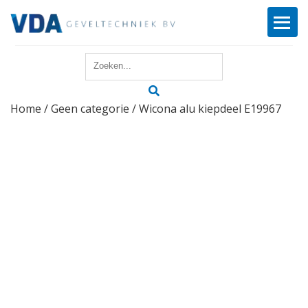
Home
Home
/
Geen categorie
/ Wicona alu kiepdeel E19967
Reparatie
Onderhoud
Merken
Producten
Offerte
Actueel