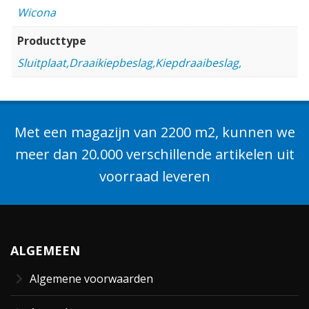
Wicona
Producttype
Sluitplaat,Draaikiepbeslag,Kiepdraaibeslag,
Met een magazijn van 2200 m2, kunnen we
meer dan 20.000 verschillende artikelen uit
voorraad leveren
ALGEMEEN
Algemene voorwaarden