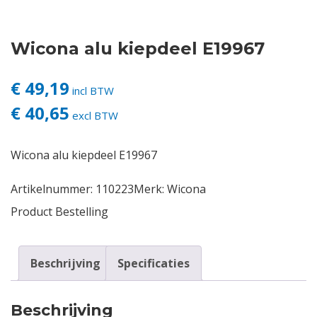
Contact
Wicona alu kiepdeel E19967
Login
€ 49,19
incl BTW
€ 40,65
Vacatures
excl BTW
Wicona alu kiepdeel E19967
Artikelnummer:
110223
Merk:
Wicona
Product Bestelling
Beschrijving
Specificaties
Beschrijving