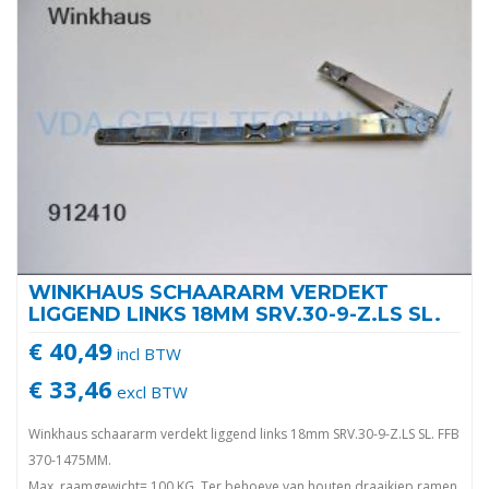
WINKHAUS SCHAARARM VERDEKT
LIGGEND LINKS 18MM SRV.30-9-Z.LS SL.
€ 40,49
incl BTW
€ 33,46
excl BTW
Winkhaus schaararm verdekt liggend links 18mm SRV.30-9-Z.LS SL. FFB
370-1475MM.
Max. raamgewicht= 100 KG. Ter behoeve van houten draaikiep ramen.