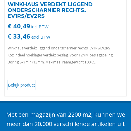
WINKHAUS VERDEKT LIGGEND
ONDERSCHARNIER RECHTS.
EV1RS/EV2RS
€ 40,49
incl BTW
€ 33,46
excl BTW
Winkhaus verdekt liggend onderscharnier rechts. EV1RS/EV2RS
Kozijndeel hoeklager verdekt beslag. Voor 12MM beslagspeling.
Boring 8x (min) 13mm. Maximaal raamgewicht 100KG.
Bekijk product
Met een magazijn van 2200 m2, kunnen we
meer dan 20.000 verschillende artikelen uit