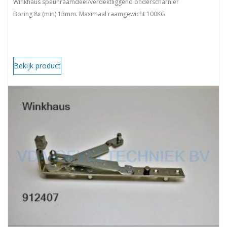
Winkhaus speunraamdeel/verdektliggend onderscharnier
Boring 8x (min) 13mm. Maximaal raamgewicht 100KG.
Bekijk product