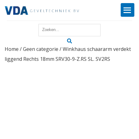
Home
Home
/
Geen categorie
/ Winkhaus schaararm verdekt
Reparatie
liggend Rechts 18mm SRV30-9-Z.RS SL. SV2RS
Onderhoud
Merken
Producten
Offerte
Actueel