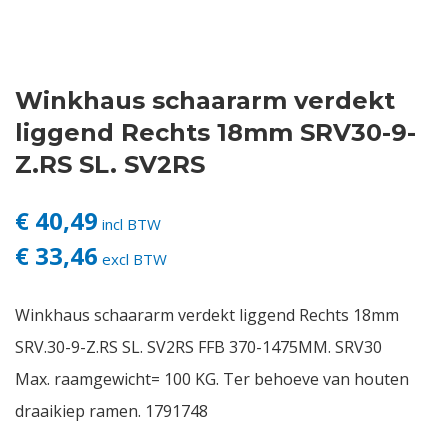
Contact
Winkhaus schaararm verdekt
Login
liggend Rechts 18mm SRV30-9-
Vacatures
Z.RS SL. SV2RS
€ 40,49
incl BTW
€ 33,46
excl BTW
Winkhaus schaararm verdekt liggend Rechts 18mm
SRV.30-9-Z.RS SL. SV2RS FFB 370-1475MM. SRV30
Max. raamgewicht= 100 KG. Ter behoeve van houten
draaikiep ramen. 1791748