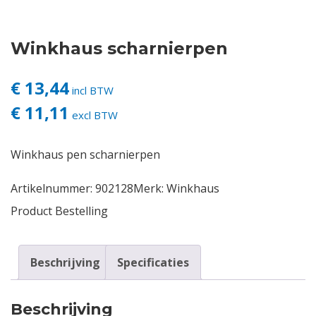
Contact
Winkhaus scharnierpen
Login
€ 13,44
incl BTW
€ 11,11
Vacatures
excl BTW
Winkhaus pen scharnierpen
Artikelnummer:
902128
Merk:
Winkhaus
Product Bestelling
Beschrijving
Specificaties
Beschrijving