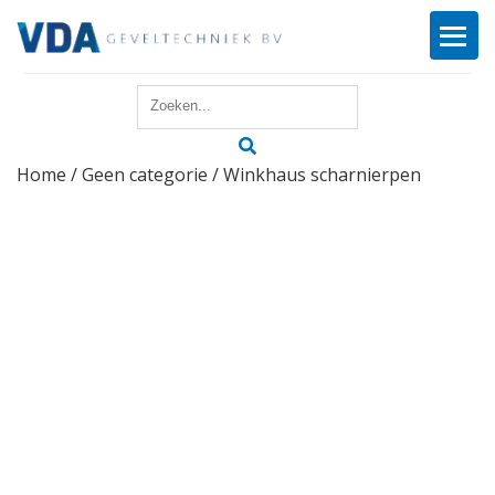
Home
Home
/
Geen categorie
/ Winkhaus scharnierpen
Reparatie
Onderhoud
Merken
Producten
Offerte
Actueel