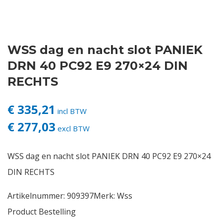
Contact
WSS dag en nacht slot PANIEK
Login
DRN 40 PC92 E9 270×24 DIN
Vacatures
RECHTS
€ 335,21
incl BTW
€ 277,03
excl BTW
WSS dag en nacht slot PANIEK DRN 40 PC92 E9 270×24
DIN RECHTS
Artikelnummer:
909397
Merk:
Wss
Product Bestelling