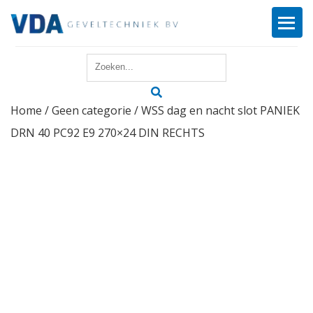
Home
Home
/
Geen categorie
/ WSS dag en nacht slot PANIEK
Reparatie
DRN 40 PC92 E9 270×24 DIN RECHTS
Onderhoud
Merken
Producten
Offerte
Actueel