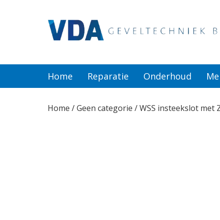
Home
Reparatie
Home
Reparatie
Onderhoud
Me
Onderhoud
Home
/
Geen categorie
/ WSS insteekslot met
Merken
Producten
Offerte
Actueel