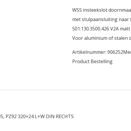
WSS insteekslot doornma
met stulpaansluiting naar 
S01.130.3500.426 V2A matt
Voor aluminium of stalen 
Artikelnummer:
906252
Me
Product Bestelling
N35, PZ92 320×24 L+W DIN RECHTS