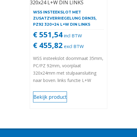
WSS INSTEEKSLOT MET
ZUSATZVERRIEGELUNG DRN35,
PZ92 320×24 L+W DIN LINKS
€ 551,54
incl BTW
€ 455,82
excl BTW
WSS insteekslot doornmaat 35mm,
PC/PZ 92mm, voorplaat
320x24mm met stulpaansluiting
naar boven. links functie L+W
S01.131.3500.426 V2A matt
geborsteld.
Bekijk product
Voor aluminium of stalen deuren.