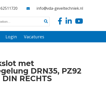
162511720
info@vda-geveltechniek.nl
Login
Vacatures
slot met
egelung DRN35, PZ92
 DIN RECHTS