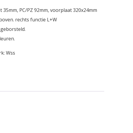
at 35mm, PC/PZ 92mm, voorplaat 320x24mm
boven. rechts functie L+W
 geborsteld.
deuren.
rk:
Wss