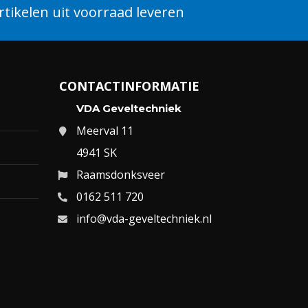
tikelen uit voorraad leveren
CONTACTINFORMATIE
VDA Geveltechniek
Meerval 11
4941 SK
Raamsdonksveer
0162 511 720
info@vda-geveltechniek.nl