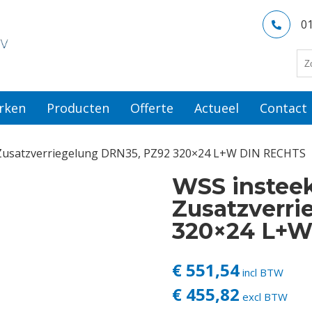
0
rken
Producten
Offerte
Actueel
Contact
 Zusatzverriegelung DRN35, PZ92 320×24 L+W DIN RECHTS
WSS insteek
Zusatzverri
320×24 L+W
€ 551,54
incl BTW
€ 455,82
excl BTW