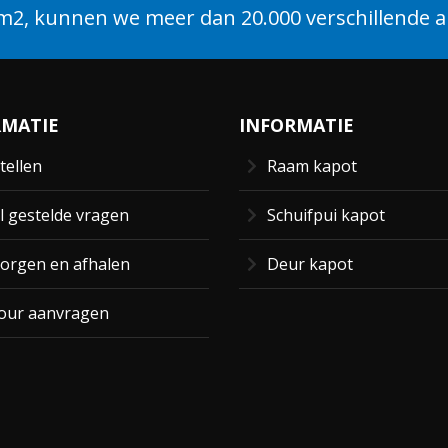
2, kunnen we meer dan 20.000 verschillende ar
RMATIE
INFORMATIE
tellen
Raam kapot
l gestelde vragen
Schuifpui kapot
orgen en afhalen
Deur kapot
our aanvragen