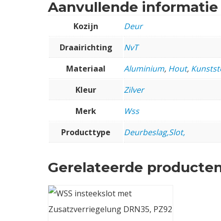
Aanvullende informatie
Kozijn
Deur
Draairichting
NvT
Materiaal
Aluminium
,
Hout
,
Kunstst
Kleur
Zilver
Merk
Wss
Producttype
Deurbeslag,Slot,
Gerelateerde producte