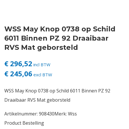
Contact
WSS May Knop 0738 op Schild
Login
6011 Binnen PZ 92 Draaibaar
Vacatures
RVS Mat geborsteld
€ 296,52
incl BTW
€ 245,06
excl BTW
WSS May Knop 0738 op Schild 6011 Binnen PZ 92
Draaibaar RVS Mat geborsteld
Artikelnummer:
908430
Merk:
Wss
Product Bestelling