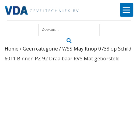
Home
Home
/
Geen categorie
/ WSS May Knop 0738 op Schild
Reparatie
6011 Binnen PZ 92 Draaibaar RVS Mat geborsteld
Onderhoud
Merken
Producten
Offerte
Actueel