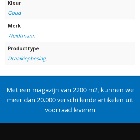
Kleur
Goud
Merk
Weidtmann
Producttype
Draaikiepbeslag,
Met een magazijn van 2200 m2, kunnen we
meer dan 20.000 verschillende artikelen uit
voorraad leveren