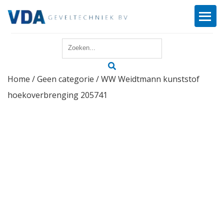
Home
Home
/
Geen categorie
/ WW Weidtmann kunststof
Reparatie
hoekoverbrenging 205741
Onderhoud
Merken
Producten
Offerte
Actueel