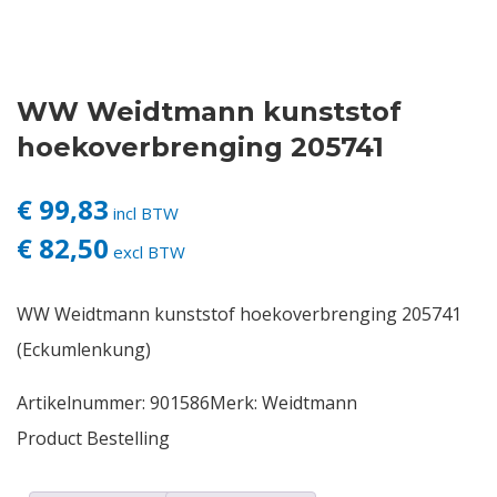
Contact
WW Weidtmann kunststof
Login
hoekoverbrenging 205741
Vacatures
€ 99,83
incl BTW
€ 82,50
excl BTW
WW Weidtmann kunststof hoekoverbrenging 205741
(Eckumlenkung)
Artikelnummer:
901586
Merk:
Weidtmann
Product Bestelling