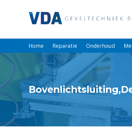
Home
Reparatie
Home
Reparatie
Onderhoud
Me
Onderhoud
Merken
Bovenlichtsluiting,D
Producten
Offerte
Actueel