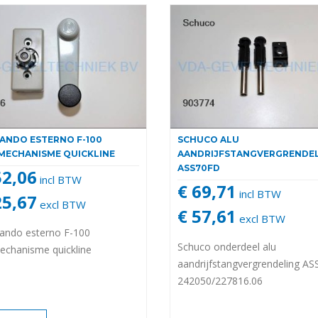
NDO ESTERNO F-100
SCHUCO ALU
MECHANISME QUICKLINE
AANDRIJFSTANGVERGRENDE
ASS70FD
52,06
incl BTW
€ 69,71
incl BTW
25,67
excl BTW
€ 57,61
excl BTW
ndo esterno F-100
Schuco onderdeel alu
echanisme quickline
aandrijfstangvergrendeling A
242050/227816.06