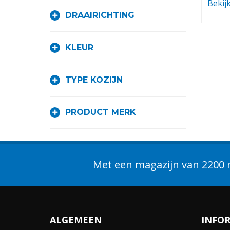
Bekij
DRAAIRICHTING
KLEUR
TYPE KOZIJN
PRODUCT MERK
Met een magazijn van 2200 m
ALGEMEEN
INFO