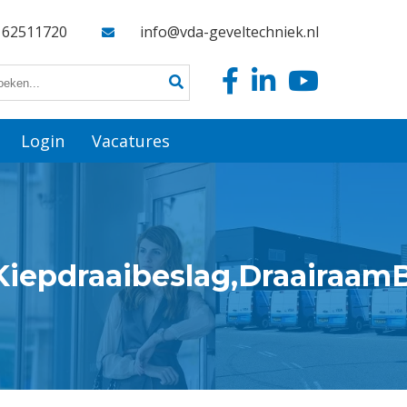
162511720
info@vda-geveltechniek.nl
Login
Vacatures
,Kiepdraaibeslag,Draairaam