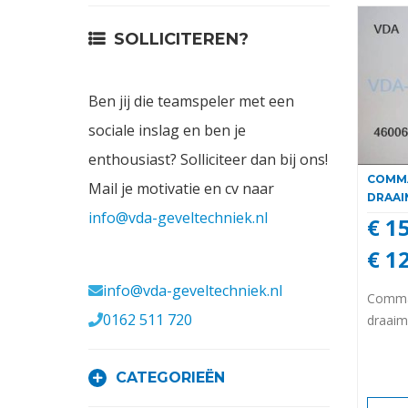
Contact
SOLLICITEREN?
Login
Ben jij die teamspeler met een
Vacatures
sociale inslag en ben je
enthousiast? Solliciteer dan bij ons!
COMMA
Mail je motivatie en cv naar
DRAAI
info@vda-geveltechniek.nl
€ 1
€ 1
Meerval 11 4941 SK
info@vda-geveltechniek.nl
Comma
0162 511 720
draaim
CATEGORIEËN