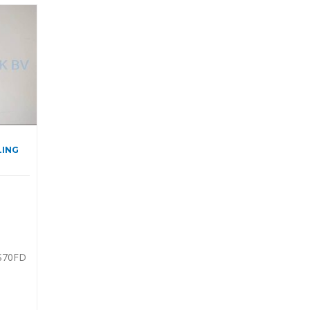
LING
SS70FD