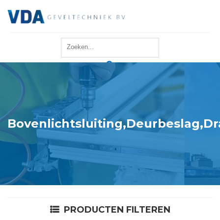
Home
Reparatie
Onderhoud
Bovenlichtsluiting,Deurbeslag,D
Merken
Producten
Offerte
PRODUCTEN FILTEREN
Actueel