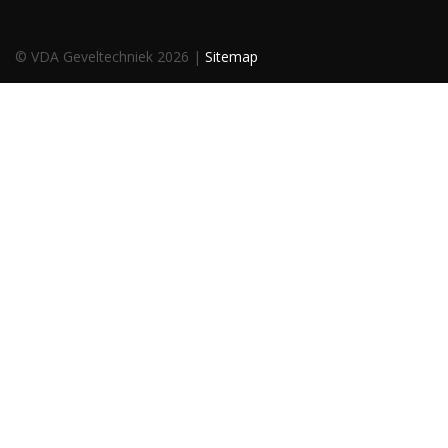
© VDA Geveltechniek 2026 |
Sitemap