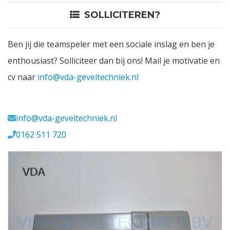
SOLLICITEREN?
Contact
Ben jij die teamspeler met een sociale inslag en ben je
Login
enthousiast? Solliciteer dan bij ons! Mail je motivatie en
cv naar
info@vda-geveltechniek.nl
Vacatures
Meerval 11 4941 SK
info@vda-geveltechniek.nl
0162 511 720