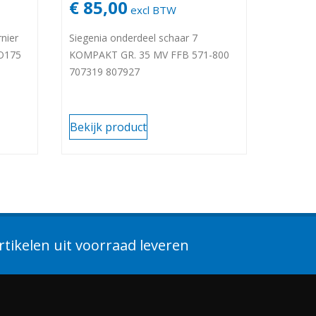
€ 85,00
excl BTW
nier
Siegenia onderdeel schaar 7
AO175
KOMPAKT GR. 35 MV FFB 571-800
)
707319 807927
Bekijk product
tikelen uit voorraad leveren