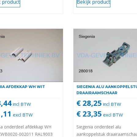
k product
Bekijk product
NIA AFDEKKAP WH WIT
SIEGENIA ALU AANKOPPELST
DRAAIRAAMSCHAAR
3,44
€ 28,25
incl BTW
incl BTW
1,11
€ 23,35
excl BTW
excl BTW
ia onderdeel afdekkap WH
Siegenia onderdeel alu
KWB0020-002011 RAL9003
aankoppelstuk draairaamscha