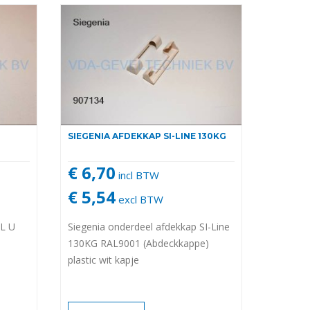
SIEGENIA AFDEKKAP SI-LINE 130KG
€ 6,70
incl BTW
€ 5,54
excl BTW
EL U
Siegenia onderdeel afdekkap SI-Line
130KG RAL9001 (Abdeckkappe)
plastic wit kapje