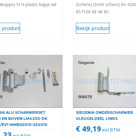
kkappe) SI H plastic kapje wit
(Schere) (Dreh schere) lm 420
857106 08 46 80
k product
Bekijk product
NIA ALU SCHARNIERSET
SIEGENIA ONDERSCHARNIER
 EN BOVEN LM4200-DK
VLEUGELDEEL LINKS
R/EV1 MMBS0010-524010
€ 49,19
incl BTW
1,23
incl BTW