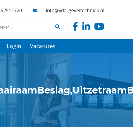
162511720
info@vda-geveltechniek.nl
Login
Vacatures
raairaamBeslag,Uitzetraam