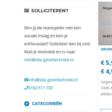
Contact
SOLLICITEREN?
Login
Ben jij die teamspeler met een
Vacatures
sociale inslag en ben je
enthousiast? Solliciteer dan bij ons!
SIEGE
Mail je motivatie en cv naar
info@vda-geveltechniek.nl
€ 5
€ 4
Meerval 11 4941 SK
info@vda-geveltechniek.nl
Siegen
0162 511 720
OMB R
(Abdec
CATEGORIEËN