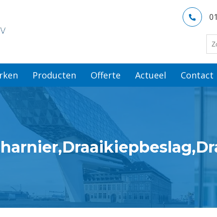
0
rken
Producten
Offerte
Actueel
Contact
charnier,Draaikiepbeslag,D