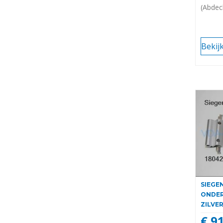
(Abdec
Bekij
SIEGE
ONDER
ZILVE
€ 9