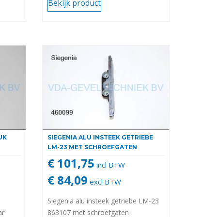
Bekijk product
UK
SIEGENIA ALU INSTEEK GETRIEBE
LM-23 MET SCHROEFGATEN
€ 101,75
incl BTW
€ 84,09
excl BTW
Siegenia alu insteek getriebe LM-23
ar
863107 met schroefgaten