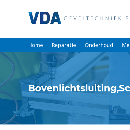
Home
Reparatie
Home
Reparatie
Onderhoud
Me
Onderhoud
Merken
Bovenlichtsluiting,S
Producten
Offerte
Actueel