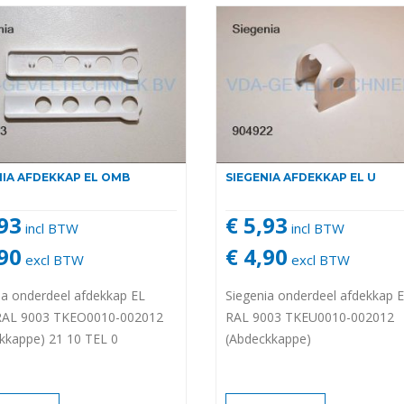
NIA AFDEKKAP EL OMB
SIEGENIA AFDEKKAP EL U
,93
€ 5,93
incl BTW
incl BTW
,90
€ 4,90
excl BTW
excl BTW
ia onderdeel afdekkap EL
Siegenia onderdeel afdekkap 
AL 9003 TKEO0010-002012
RAL 9003 TKEU0010-002012
kkappe) 21 10 TEL 0
(Abdeckkappe)