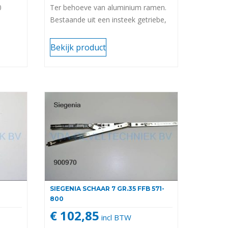
0
Ter behoeve van aluminium ramen.
Bestaande uit een insteek getriebe,
koppelingsstuk en 2
bevestigingsschroeven M5x30MM.
Bekijk product
SIEGENIA SCHAAR 7 GR.35 FFB 571-
800
€ 102,85
incl BTW