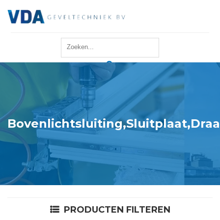
Home
Reparatie
Onderhoud
Bovenlichtsluiting,Sluitplaat,D
Merken
Producten
Offerte
PRODUCTEN FILTEREN
Actueel