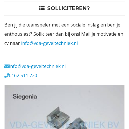
SOLLICITEREN?
Contact
Ben jij die teamspeler met een sociale inslag en ben je
Login
enthousiast? Solliciteer dan bij ons! Mail je motivatie en
cv naar
info@vda-geveltechniek.nl
Vacatures
Meerval 11 4941 SK
info@vda-geveltechniek.nl
0162 511 720