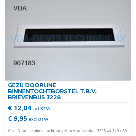
GEZU DOORLINE
BINNENTOCHTBORSTEL T.B.V.
BRIEVENBUS 3228
€ 12,04
incl BTW
€ 9,95
excl BTW
Gezu Doorline binnentochtborstel t.b.v. brievenbus 3228 wit 340 x 80