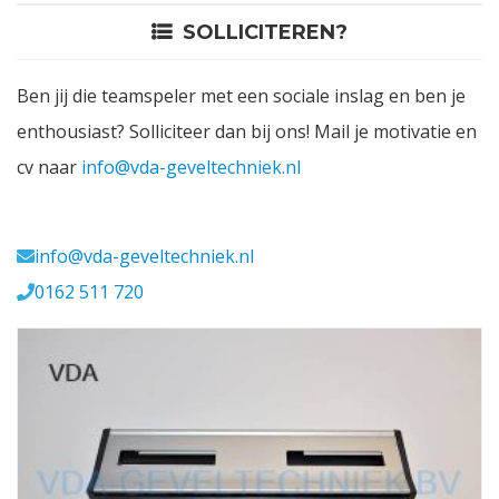
SOLLICITEREN?
Contact
Ben jij die teamspeler met een sociale inslag en ben je
Login
enthousiast? Solliciteer dan bij ons! Mail je motivatie en
cv naar
info@vda-geveltechniek.nl
Vacatures
Meerval 11 4941 SK
info@vda-geveltechniek.nl
0162 511 720