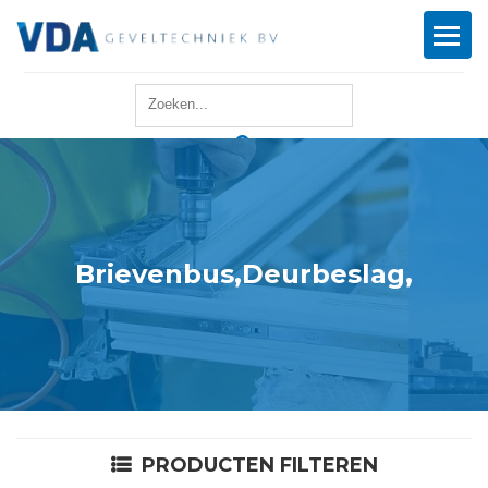
Home
Reparatie
Onderhoud
Brievenbus,Deurbeslag,
Merken
Producten
Offerte
PRODUCTEN FILTEREN
Actueel