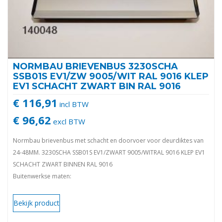
NORMBAU BRIEVENBUS 3230SCHA
SSB01S EV1/ZW 9005/WIT RAL 9016 KLEP
EV1 SCHACHT ZWART BIN RAL 9016
€ 116,91
incl BTW
€ 96,62
excl BTW
Normbau brievenbus met schacht en doorvoer voor deurdiktes van
24-48MM. 3230SCHA SSB01S EV1/ZWART 9005/WITRAL 9016 KLEP EV1
SCHACHT ZWART BINNEN RAL 9016
Buitenwerkse maten:
364x79MM Buiten
364x71MM Binnen.
Bekijk product