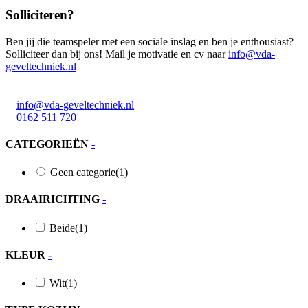
Solliciteren?
Ben jij die teamspeler met een sociale inslag en ben je enthousiast?
Solliciteer dan bij ons! Mail je motivatie en cv naar
info@vda-
geveltechniek.nl
Meerval 11 4941 SK
info@vda-geveltechniek.nl
0162 511 720
CATEGORIEËN
-
Geen categorie
(1)
DRAAIRICHTING
-
Beide
(1)
KLEUR
-
Wit
(1)