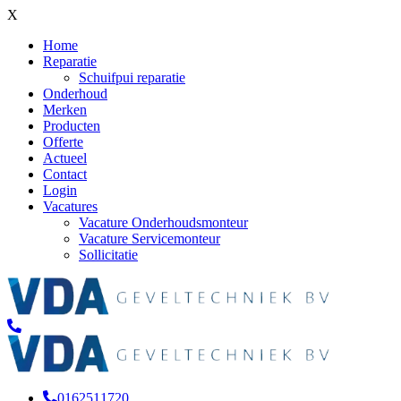
X
Home
Reparatie
Schuifpui reparatie
Onderhoud
Merken
Producten
Offerte
Actueel
Contact
Login
Vacatures
Vacature Onderhoudsmonteur
Vacature Servicemonteur
Sollicitatie
0162511720