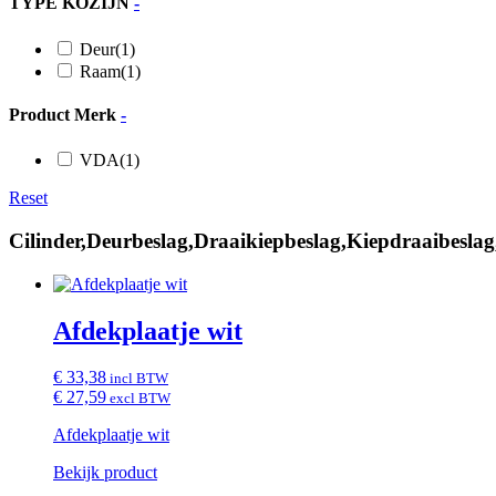
TYPE KOZIJN
-
Deur
(1)
Raam
(1)
Product Merk
-
VDA
(1)
Reset
Cilinder,Deurbeslag,Draaikiepbeslag,Kiepdraaibesla
Afdekplaatje wit
€ 33,38
incl BTW
€ 27,59
excl BTW
Afdekplaatje wit
Bekijk product