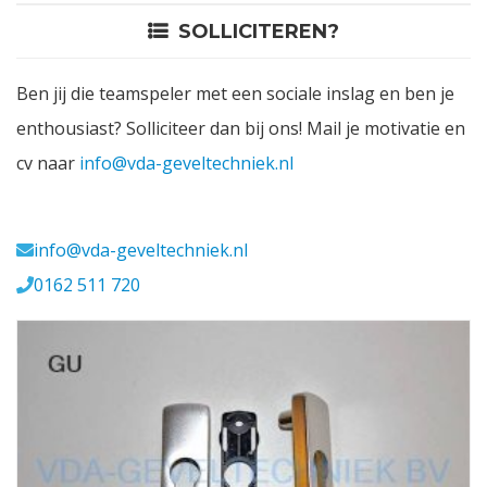
SOLLICITEREN?
Contact
Ben jij die teamspeler met een sociale inslag en ben je
Login
enthousiast? Solliciteer dan bij ons! Mail je motivatie en
cv naar
info@vda-geveltechniek.nl
Vacatures
Meerval 11 4941 SK
info@vda-geveltechniek.nl
0162 511 720