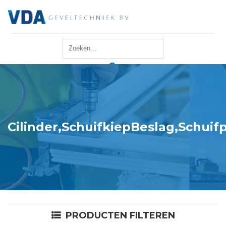
Home
Reparatie
Onderhoud
Cilinder,SchuifkiepBeslag,Schuif
Merken
Producten
Offerte
PRODUCTEN FILTEREN
Actueel