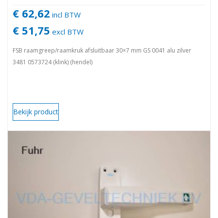
€ 62,62
incl BTW
€ 51,75
excl BTW
FSB raamgreep/raamkruk afsluitbaar 30×7 mm GS 0041 alu zilver
3481 0573724 (klink) (hendel)
Bekijk product