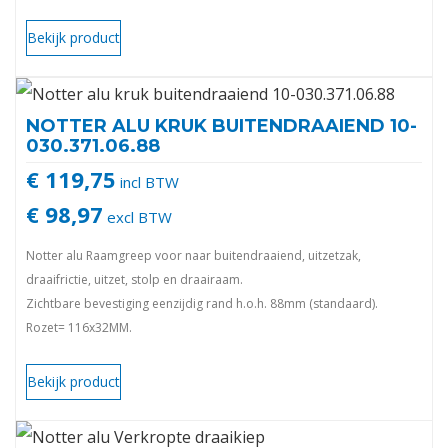
Bekijk product
NOTTER ALU KRUK BUITENDRAAIEND 10-
030.371.06.88
€ 119,75
incl BTW
€ 98,97
excl BTW
Notter alu Raamgreep voor naar buitendraaiend, uitzetzak,
draaifrictie, uitzet, stolp en draairaam.
Zichtbare bevestiging eenzijdig rand h.o.h. 88mm (standaard).
Rozet= 116x32MM.
Greep= 149MM.
10-030.371.06.88
Bekijk product