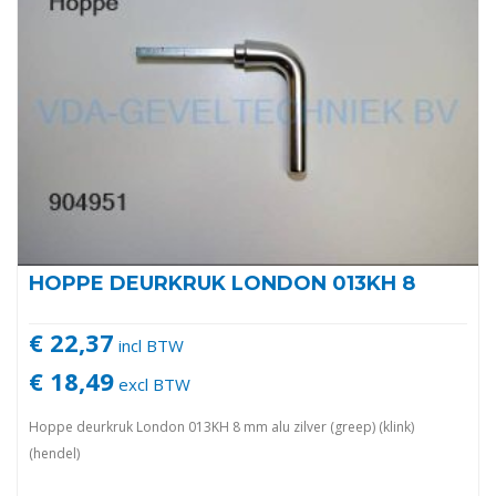
HOPPE DEURKRUK LONDON 013KH 8
€ 22,37
incl BTW
€ 18,49
excl BTW
Hoppe deurkruk London 013KH 8 mm alu zilver (greep) (klink)
(hendel)