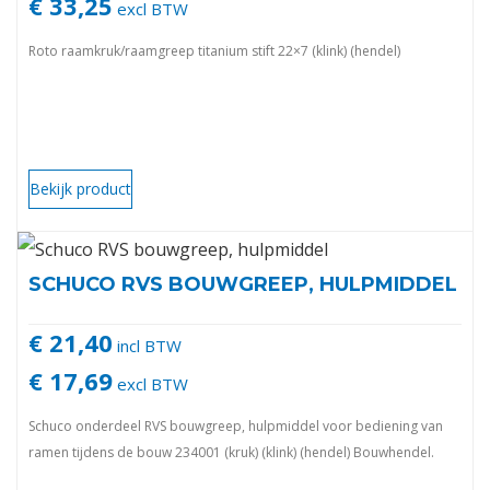
€ 33,25
excl BTW
Roto raamkruk/raamgreep titanium stift 22×7 (klink) (hendel)
Bekijk product
SCHUCO RVS BOUWGREEP, HULPMIDDEL
€ 21,40
incl BTW
€ 17,69
excl BTW
Schuco onderdeel RVS bouwgreep, hulpmiddel voor bediening van
ramen tijdens de bouw 234001 (kruk) (klink) (hendel) Bouwhendel.