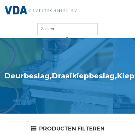
Home
Reparatie
Onderhoud
Deurbeslag,Draaikiepbeslag,Kiep
Merken
Producten
Offerte
PRODUCTEN FILTEREN
Actueel