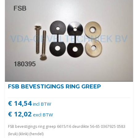
FSB BEVESTIGINGS RING GREEP
€ 14,54
incl BTW
€ 12,02
excl BTW
FSB bevestigings ring greep 6615/16 deurdikte 56-65 0367925 0583
(kruk) (klink) (hendel)