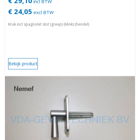
€ 29,10
incl BTW
€ 24,05
excl BTW
Kruk incl spagnolet slot (greep) (klink) (hendel)
Bekijk product