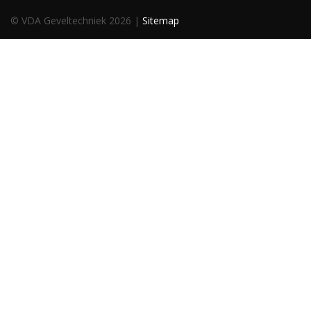
© VDA Geveltechniek 2026 |
Sitemap