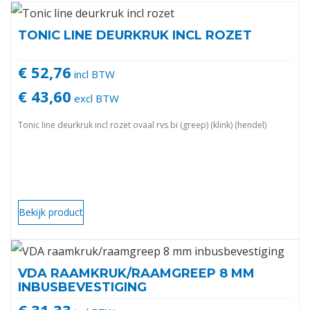
TONIC LINE DEURKRUK INCL ROZET
€ 52,76
incl BTW
€ 43,60
excl BTW
Tonic line deurkruk incl rozet ovaal rvs bi (greep) (klink) (hendel)
Bekijk product
VDA RAAMKRUK/RAAMGREEP 8 MM
INBUSBEVESTIGING
€ 31,33