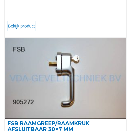
Bekijk product
FSB RAAMGREEP/RAAMKRUK
AFSLUITBAAR 30×7 MM