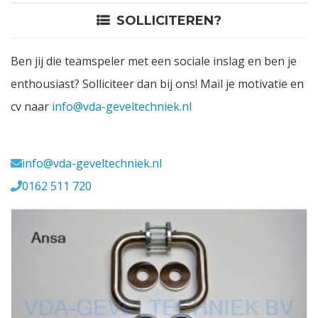
SOLLICITEREN?
Contact
Ben jij die teamspeler met een sociale inslag en ben je
Login
enthousiast? Solliciteer dan bij ons! Mail je motivatie en
cv naar
info@vda-geveltechniek.nl
Vacatures
Meerval 11 4941 SK
info@vda-geveltechniek.nl
0162 511 720