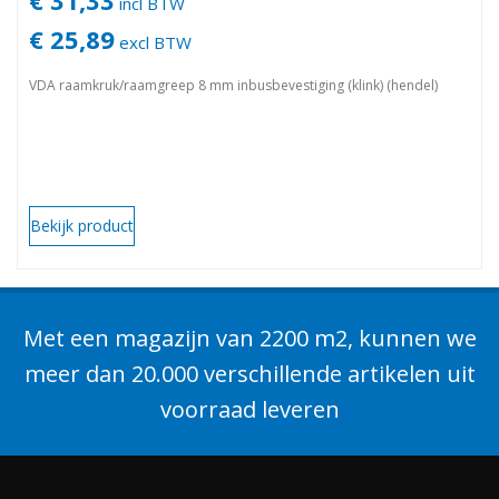
incl BTW
€ 25,89
excl BTW
VDA raamkruk/raamgreep 8 mm inbusbevestiging (klink) (hendel)
Bekijk product
Met een magazijn van 2200 m2, kunnen we
meer dan 20.000 verschillende artikelen uit
voorraad leveren