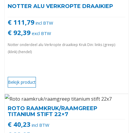
NOTTER ALU VERKROPTE DRAAIKIEP
€ 111,79
incl BTW
€ 92,39
excl BTW
Notter onderdeel alu Verkropte draaikiep Kruk Din: links (greep)
(klink) (hendel)
Bekijk product
ROTO RAAMKRUK/RAAMGREEP
TITANIUM STIFT 22×7
€ 40,23
incl BTW