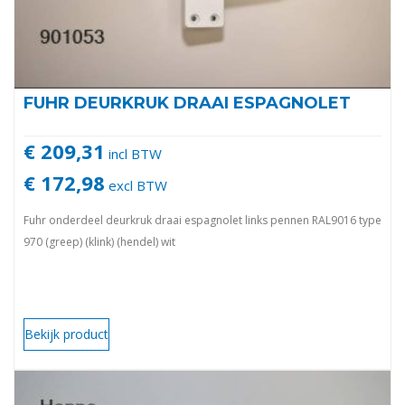
FUHR DEURKRUK DRAAI ESPAGNOLET
€ 209,31
incl BTW
€ 172,98
excl BTW
Fuhr onderdeel deurkruk draai espagnolet links pennen RAL9016 type
970 (greep) (klink) (hendel) wit
Bekijk product