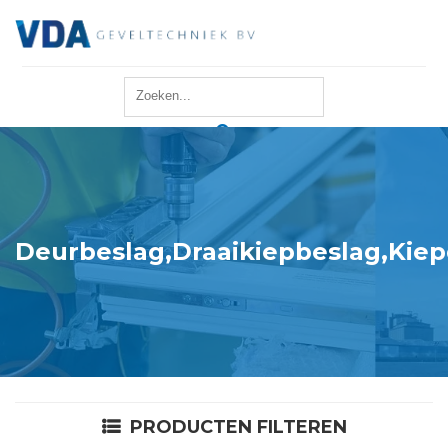
Home
Reparatie
Onderhoud
Deurbeslag,Draaikiepbeslag,Kiep
Merken
Producten
Offerte
PRODUCTEN FILTEREN
Actueel