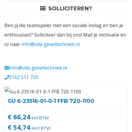
SOLLICITEREN?
Contact
Ben jij die teamspeler met een sociale inslag en ben je
Login
enthousiast? Solliciteer dan bij ons! Mail je motivatie en
cv naar
info@vda-geveltechniek.nl
Vacatures
Meerval 11 4941 SK
info@vda-geveltechniek.nl
0162 511 720
GU 6-23516-01-0-1 FFB 720-1100
€ 66,24
incl BTW
€ 54,74
excl BTW