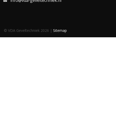
info@vda-geveltechniek.nl
© VDA Geveltechniek 2026 |
Sitemap