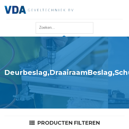
Home
Reparatie
Onderhoud
Deurbeslag,DraairaamBeslag,Sch
Merken
Producten
Offerte
PRODUCTEN FILTEREN
Actueel