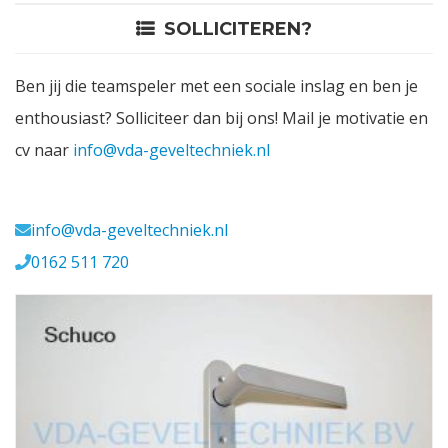
SOLLICITEREN?
Contact
Ben jij die teamspeler met een sociale inslag en ben je
Login
enthousiast? Solliciteer dan bij ons! Mail je motivatie en
cv naar
info@vda-geveltechniek.nl
Vacatures
Meerval 11 4941 SK
info@vda-geveltechniek.nl
0162 511 720