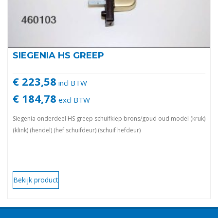
SIEGENIA HS GREEP
€ 223,58
incl BTW
€ 184,78
excl BTW
Siegenia onderdeel HS greep schuifkiep brons/goud oud model (kruk)
(klink) (hendel) (hef schuifdeur) (schuif hefdeur)
Bekijk product