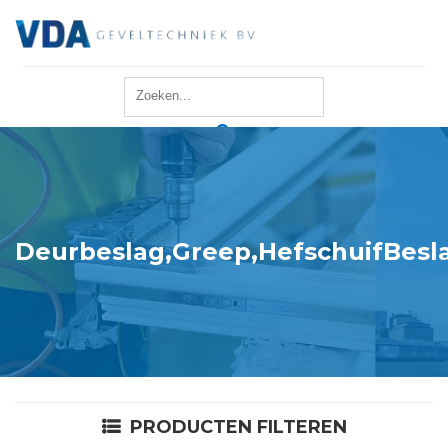
Home
Reparatie
Onderhoud
Deurbeslag,Greep,HefschuifBesla
Merken
Producten
Offerte
PRODUCTEN FILTEREN
Actueel