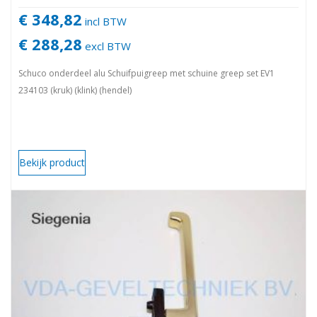
€ 348,82
incl BTW
€ 288,28
excl BTW
Schuco onderdeel alu Schuifpuigreep met schuine greep set EV1
234103 (kruk) (klink) (hendel)
Bekijk product