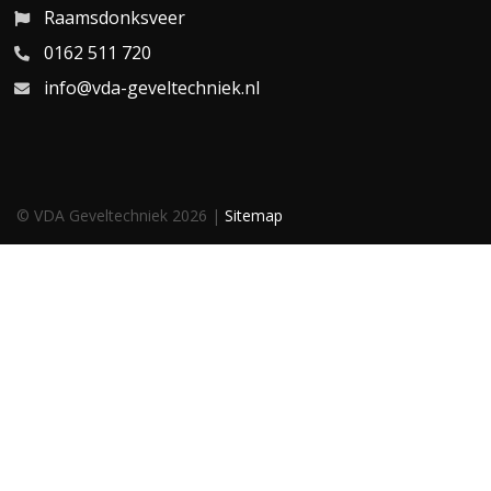
Raamsdonksveer
0162 511 720
info@vda-geveltechniek.nl
© VDA Geveltechniek 2026 |
Sitemap