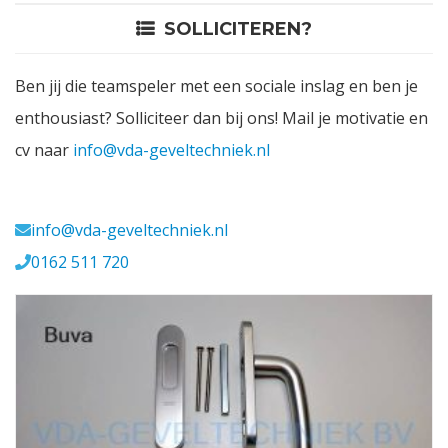
SOLLICITEREN?
Contact
Ben jij die teamspeler met een sociale inslag en ben je
Login
enthousiast? Solliciteer dan bij ons! Mail je motivatie en
cv naar
info@vda-geveltechniek.nl
Vacatures
Meerval 11 4941 SK
info@vda-geveltechniek.nl
0162 511 720