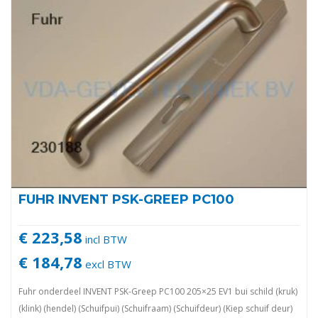
FUHR INVENT PSK-GREEP PC100
€ 223,58
incl BTW
€ 184,78
excl BTW
Fuhr onderdeel INVENT PSK-Greep PC100 205×25 EV1 bui schild (kruk)
(klink) (hendel) (Schuifpui) (Schuifraam) (Schuifdeur) (Kiep schuif deur)