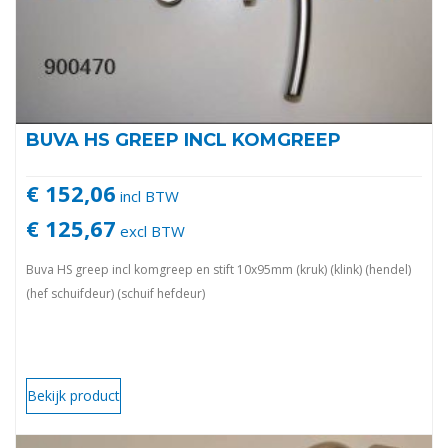
BUVA HS GREEP INCL KOMGREEP
€ 152,06
incl BTW
€ 125,67
excl BTW
Buva HS greep incl komgreep en stift 10x95mm (kruk) (klink) (hendel)
(hef schuifdeur) (schuif hefdeur)
Bekijk product