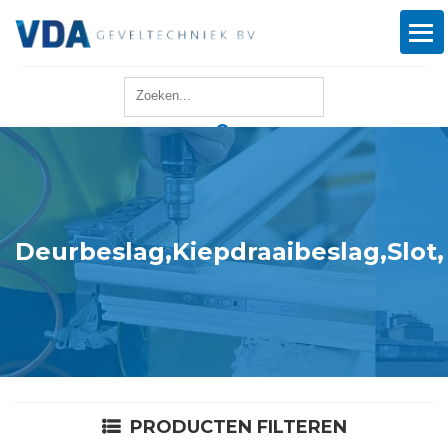
Home
Reparatie
Onderhoud
Deurbeslag,Kiepdraaibeslag,Slot,
Merken
Producten
Offerte
PRODUCTEN FILTEREN
Actueel