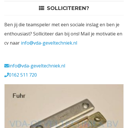
SOLLICITEREN?
Contact
Ben jij die teamspeler met een sociale inslag en ben je
Login
enthousiast? Solliciteer dan bij ons! Mail je motivatie en
cv naar
info@vda-geveltechniek.nl
Vacatures
Meerval 11 4941 SK
info@vda-geveltechniek.nl
0162 511 720