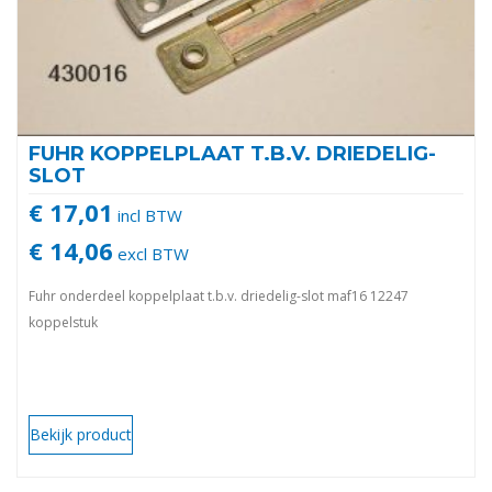
FUHR KOPPELPLAAT T.B.V. DRIEDELIG-
SLOT
€ 17,01
incl BTW
€ 14,06
excl BTW
Fuhr onderdeel koppelplaat t.b.v. driedelig-slot maf16 12247
koppelstuk
Bekijk product