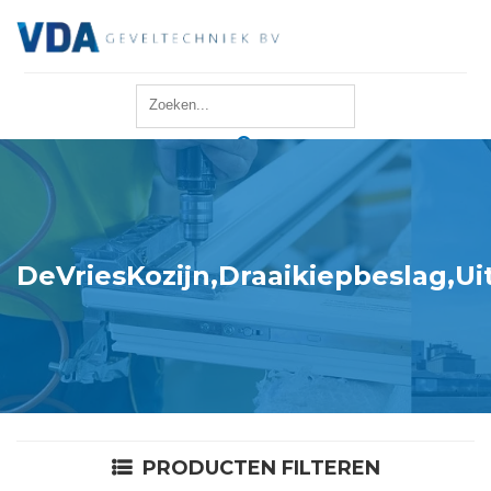
Home
Reparatie
Onderhoud
DeVriesKozijn,Draaikiepbeslag,U
Merken
Producten
Offerte
PRODUCTEN FILTEREN
Actueel