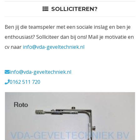
SOLLICITEREN?
Contact
Ben jij die teamspeler met een sociale inslag en ben je
Login
enthousiast? Solliciteer dan bij ons! Mail je motivatie en
cv naar
info@vda-geveltechniek.nl
Vacatures
Meerval 11 4941 SK
info@vda-geveltechniek.nl
0162 511 720