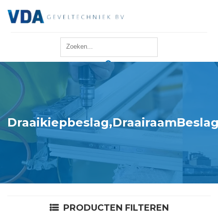
Home
Reparatie
Onderhoud
Draaikiepbeslag,DraairaamBeslag
Merken
Producten
Offerte
PRODUCTEN FILTEREN
Actueel