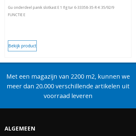
Gu onderdeel panik slotkast E 1 flg tur 6-33358-35-R-K 35/92/9
FUNCTIE E
Bekijk product
Met een magazijn van 2200 m2, kunnen we
meer dan 20.000 verschillende artikelen uit
voorraad leveren
ALGEMEEN