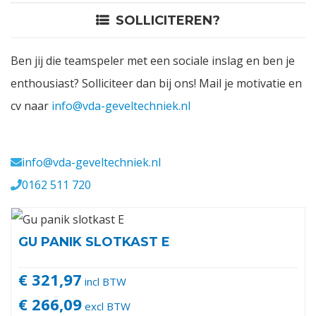
SOLLICITEREN?
Contact
Ben jij die teamspeler met een sociale inslag en ben je
Login
enthousiast? Solliciteer dan bij ons! Mail je motivatie en
cv naar
info@vda-geveltechniek.nl
Vacatures
Meerval 11 4941 SK
info@vda-geveltechniek.nl
0162 511 720
GU PANIK SLOTKAST E
€ 321,97
incl BTW
€ 266,09
excl BTW