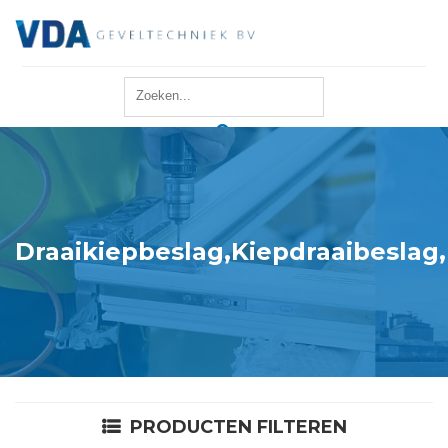
Home
Reparatie
Onderhoud
Draaikiepbeslag,Kiepdraaibeslag
Merken
Producten
Offerte
PRODUCTEN FILTEREN
Actueel