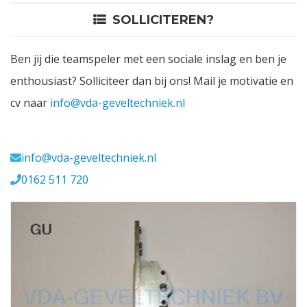
SOLLICITEREN?
Contact
Ben jij die teamspeler met een sociale inslag en ben je
Login
enthousiast? Solliciteer dan bij ons! Mail je motivatie en
cv naar
info@vda-geveltechniek.nl
Vacatures
Meerval 11 4941 SK
info@vda-geveltechniek.nl
0162 511 720