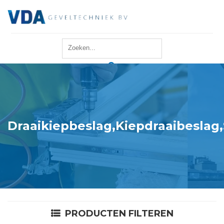
Home
Reparatie
Onderhoud
Draaikiepbeslag,Kiepdraaibeslag,
Merken
Producten
Offerte
PRODUCTEN FILTEREN
Actueel