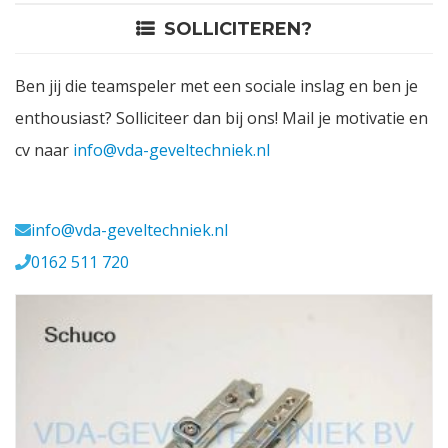
SOLLICITEREN?
Contact
Ben jij die teamspeler met een sociale inslag en ben je
Login
enthousiast? Solliciteer dan bij ons! Mail je motivatie en
cv naar
info@vda-geveltechniek.nl
Vacatures
Meerval 11 4941 SK
info@vda-geveltechniek.nl
0162 511 720