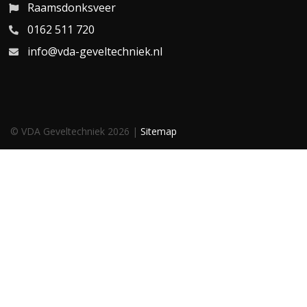
Raamsdonksveer
0162 511 720
info@vda-geveltechniek.nl
© VDA Geveltechniek 2026 |
Sitemap