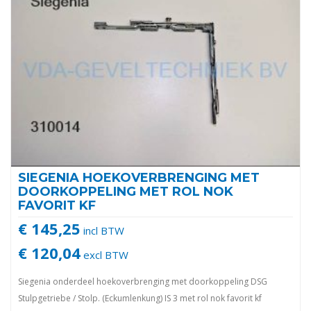
SIEGENIA HOEKOVERBRENGING MET
DOORKOPPELING MET ROL NOK
FAVORIT KF
€ 145,25
incl BTW
€ 120,04
excl BTW
Siegenia onderdeel hoekoverbrenging met doorkoppeling DSG
Stulpgetriebe / Stolp. (Eckumlenkung) IS 3 met rol nok favorit kf